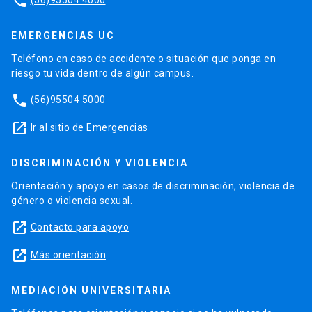
phone
EMERGENCIAS UC
Teléfono en caso de accidente o situación que ponga en
riesgo tu vida dentro de algún campus.
phone
(56)95504 5000
launch
Ir al sitio de Emergencias
DISCRIMINACIÓN Y VIOLENCIA
Orientación y apoyo en casos de discriminación, violencia de
género o violencia sexual.
launch
Contacto para apoyo
launch
Más orientación
MEDIACIÓN UNIVERSITARIA