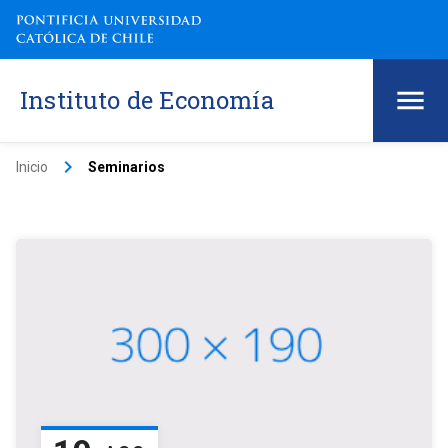
Instituto de Economía
keyboard_arrow_right
Inicio
Seminarios