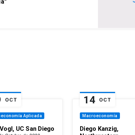
ia”
9
14
OCT
OCT
oeconomía Aplicada
Macroeconomía
Vogl, UC San Diego
Diego Kanzig,