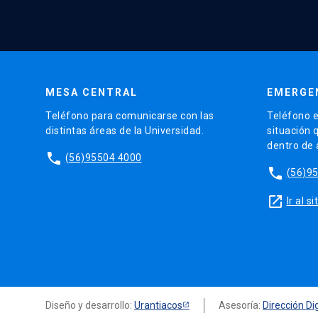
MESA CENTRAL
EMERGE
Teléfono para comunicarse con las
Teléfono e
distintas áreas de la Universidad.
situación 
dentro de
phone
(56)95504 4000
phone
(56)9
launch
Ir al 
Diseño y desarrollo:
Urantiacos
Asesoría:
Dirección Dig