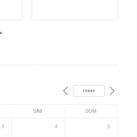
>
TODAY
SÁB
DOM
3
4
5