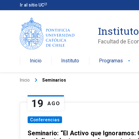
Ir al sitio UC
Institut
Facultad de Eco
Inicio
Instituto
Programas
arrow_drop_down
keyboard_arrow_right
Inicio
Seminarios
19
AGO
Conferencias
Seminario: “El Activo que Ignoramos: