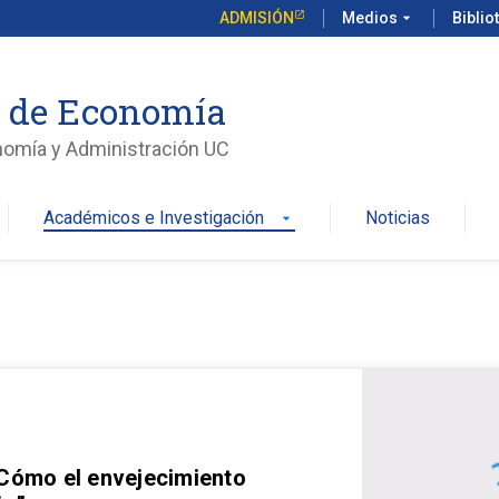
ADMISIÓN
Medios
arrow_drop_down
Biblio
o de Economía
nomía y Administración UC
Académicos e Investigación
Noticias
arrow_drop_down
 Cómo el envejecimiento