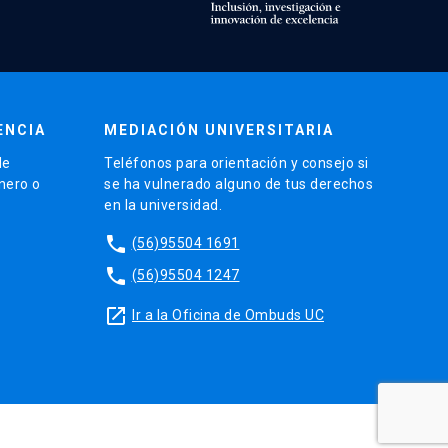
ENCIA
MEDIACIÓN UNIVERSITARIA
de
Teléfonos para orientación y consejo si
énero o
se ha vulnerado alguno de tus derechos
en la universidad.
phone
(56)95504 1691
phone
(56)95504 1247
launch
Ir a la Oficina de Ombuds UC