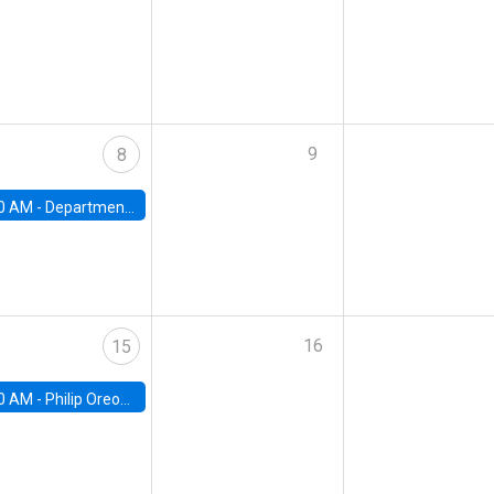
9
8
0 AM -
Department Seminar: James Robinson
16
15
0 AM -
Philip Oreopolous, University of Toronto