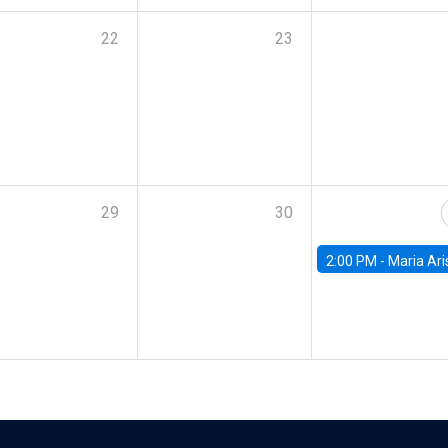
22
23
29
30
2:00 PM -
Maria Aristizabal-Ramirez, FED