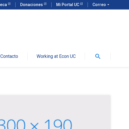
teca
Donaciones
Mi Portal UC
Correo
arrow_drop_down
search
Contacto
Working at Econ UC