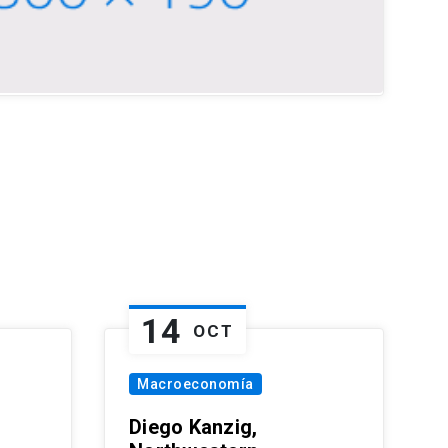
14
OCT
Macroeconomía
Diego Kanzig,