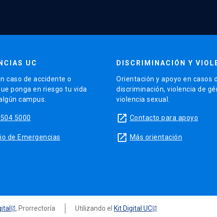
NCIAS UC
DISCRIMINACIÓN Y VIOL
n caso de accidente o
Orientación y apoyo en casos 
que ponga en riesgo tu vida
discriminación, violencia de g
 algún campus.
violencia sexual.
launch
5504 5000
Contacto para apoyo
launch
sitio de Emergencias
Más orientación
ital
, Prorrectoría
Utilizando el
Kit Digital UC