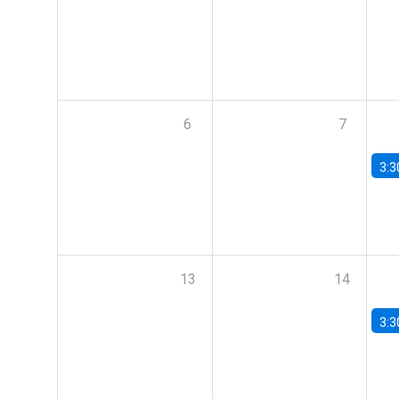
6
7
3:3
13
14
3:3