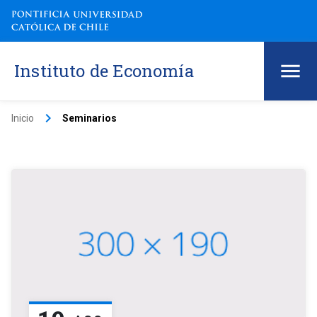
Instituto de Economía
keyboard_arrow_right
Inicio
Seminarios