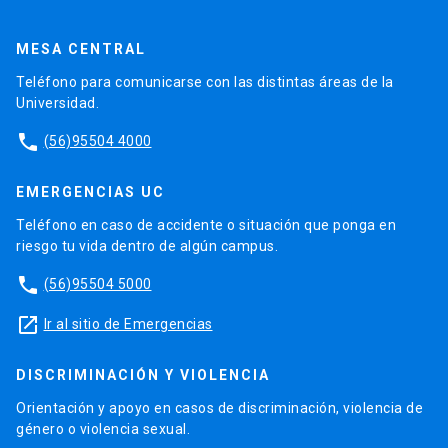
MESA CENTRAL
Teléfono para comunicarse con las distintas áreas de la
Universidad.
phone
(56)95504 4000
EMERGENCIAS UC
Teléfono en caso de accidente o situación que ponga en
riesgo tu vida dentro de algún campus.
phone
(56)95504 5000
launch
Ir al sitio de Emergencias
DISCRIMINACIÓN Y VIOLENCIA
Orientación y apoyo en casos de discriminación, violencia de
género o violencia sexual.