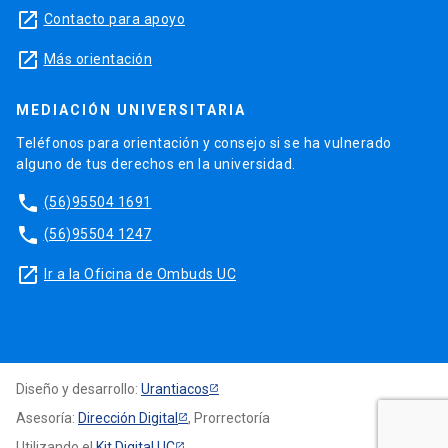
launch
Contacto para apoyo
launch
Más orientación
MEDIACIÓN UNIVERSITARIA
Teléfonos para orientación y consejo si se ha vulnerado
alguno de tus derechos en la universidad.
phone
(56)95504 1691
phone
(56)95504 1247
launch
Ir a la Oficina de Ombuds UC
Diseño y desarrollo:
Urantiacos
Asesoría:
Dirección Digital
, Prorrectoría
Utilizando el
Kit Digital UC