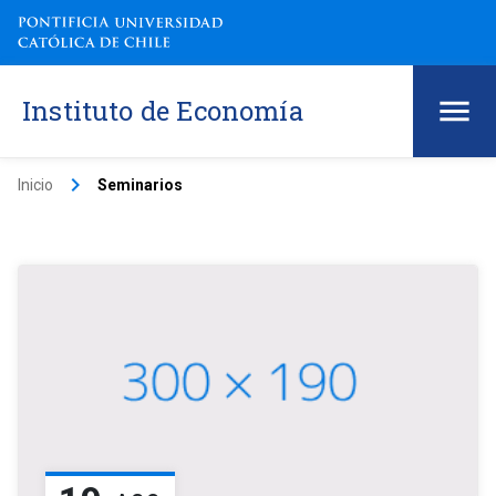
Instituto de Economía
keyboard_arrow_right
Inicio
Seminarios