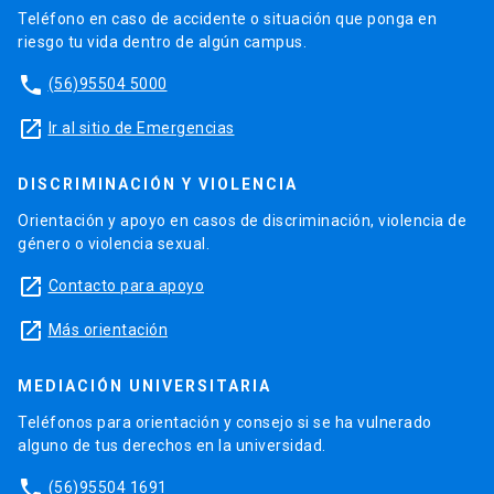
Teléfono en caso de accidente o situación que ponga en
riesgo tu vida dentro de algún campus.
phone
(56)95504 5000
launch
Ir al sitio de Emergencias
DISCRIMINACIÓN Y VIOLENCIA
Orientación y apoyo en casos de discriminación, violencia de
género o violencia sexual.
launch
Contacto para apoyo
launch
Más orientación
MEDIACIÓN UNIVERSITARIA
Teléfonos para orientación y consejo si se ha vulnerado
alguno de tus derechos en la universidad.
phone
(56)95504 1691