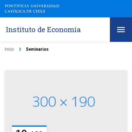
Instituto de Economía
keyboard_arrow_right
Inicio
Seminarios