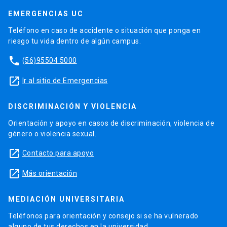
EMERGENCIAS UC
Teléfono en caso de accidente o situación que ponga en
riesgo tu vida dentro de algún campus.
phone
(56)95504 5000
launch
Ir al sitio de Emergencias
DISCRIMINACIÓN Y VIOLENCIA
Orientación y apoyo en casos de discriminación, violencia de
género o violencia sexual.
launch
Contacto para apoyo
launch
Más orientación
MEDIACIÓN UNIVERSITARIA
Teléfonos para orientación y consejo si se ha vulnerado
alguno de tus derechos en la universidad.