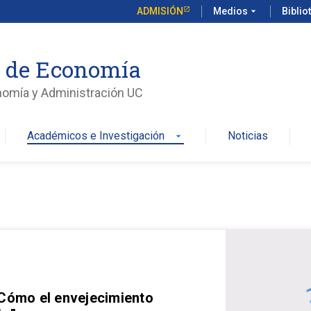
ADMISIÓN
Medios
arrow_drop_down
Biblio
o de Economía
nomía y Administración UC
Académicos e Investigación
Noticias
arrow_drop_down
 Cómo el envejecimiento