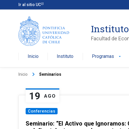
Ir al sitio UC
Institut
Facultad de Eco
Inicio
Instituto
Programas
arrow_drop_down
keyboard_arrow_right
Inicio
Seminarios
19
AGO
Conferencias
Seminario: “El Activo que Ignoramos: