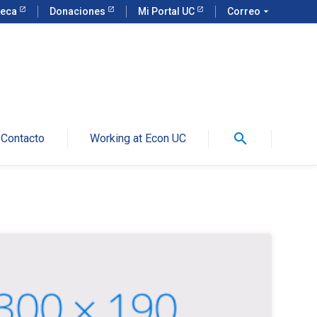
teca
Donaciones
Mi Portal UC
Correo
arrow_drop_down
search
Contacto
Working at Econ UC