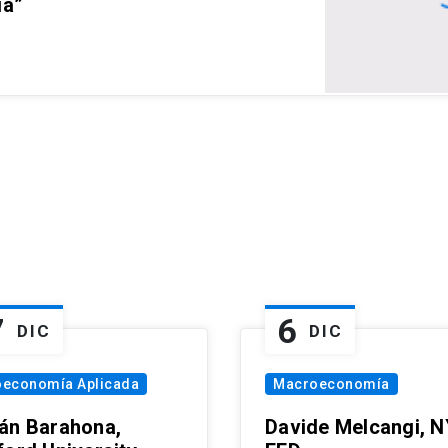
ia”
7
6
DIC
DIC
oeconomía Aplicada
Macroeconomía
án Barahona,
Davide Melcangi, N