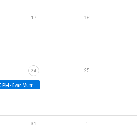
17
18
25
24
5 PM -
Evan Munro, Neyman Visiting Assistant Professor in the Department of Statistics at UC Berkeley
31
1