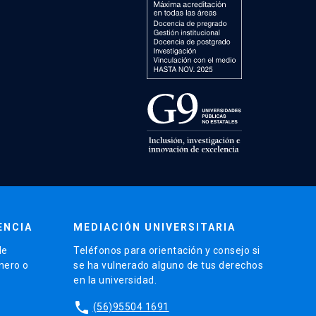
ENCIA
MEDIACIÓN UNIVERSITARIA
de
Teléfonos para orientación y consejo si
énero o
se ha vulnerado alguno de tus derechos
en la universidad.
phone
(56)95504 1691