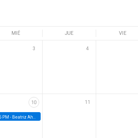
MIÉ
JUE
VIE
3
4
11
10
5 PM -
Beatriz Ahumada, PhD candidate, Universidad de Pittsburgh