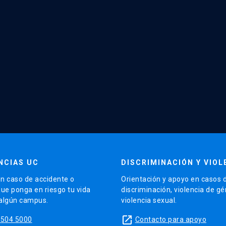
NCIAS UC
DISCRIMINACIÓN Y VIOL
n caso de accidente o
Orientación y apoyo en casos 
que ponga en riesgo tu vida
discriminación, violencia de g
 algún campus.
violencia sexual.
launch
5504 5000
Contacto para apoyo