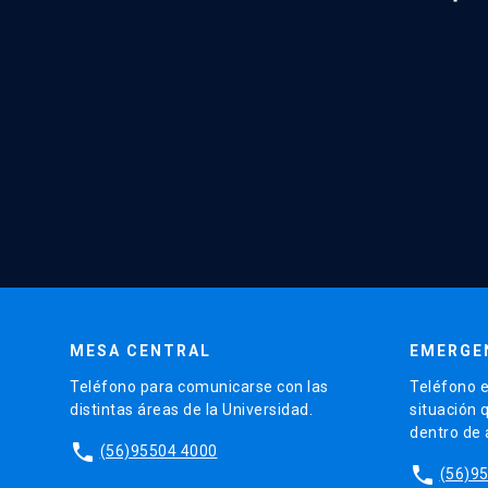
MESA CENTRAL
EMERGE
Teléfono para comunicarse con las
Teléfono e
distintas áreas de la Universidad.
situación 
dentro de
phone
(56)95504 4000
phone
(56)9