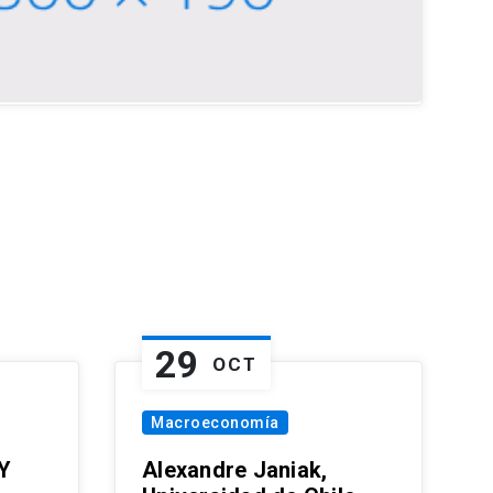
29
OCT
Macroeconomía
Y
Alexandre Janiak,