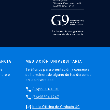
ENCIA
MEDIACIÓN UNIVERSITARIA
de
Teléfonos para orientación y consejo si
énero o
se ha vulnerado alguno de tus derechos
en la universidad.
phone
(56)95504 1691
phone
(56)95504 1247
launch
Ir a la Oficina de Ombuds UC