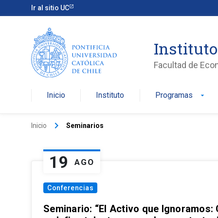
Ir al sitio UC
Institut
Facultad de Eco
Inicio
Instituto
Programas
arrow_drop_down
keyboard_arrow_right
Inicio
Seminarios
19
AGO
Conferencias
Seminario: “El Activo que Ignoramos: