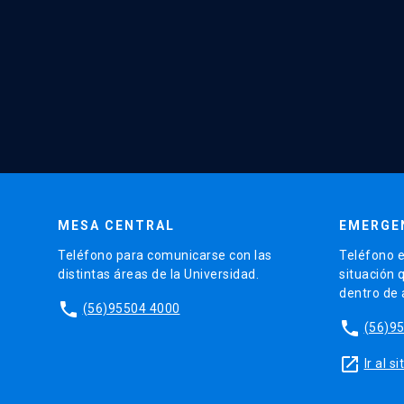
MESA CENTRAL
EMERGE
Teléfono para comunicarse con las
Teléfono e
distintas áreas de la Universidad.
situación 
dentro de
phone
(56)95504 4000
phone
(56)9
launch
Ir al 