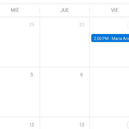
MIÉ
JUE
VIE
29
30
2:00 PM -
Maria Aristizabal-Ramirez, FED
5
6
12
13