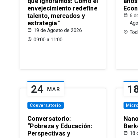
que Ignoramos: Cómo el
años
envejecimiento redefine
Econ
talento, mercados y
6 d
estrategia”
Ago
19 de Agosto de 2026
Todo
09:00 a 11:00
24
1
MAR
Conversatorio
Micr
Conversatorio:
Nano
“Pobreza y Educación:
Berk
Perspectivas y
18 