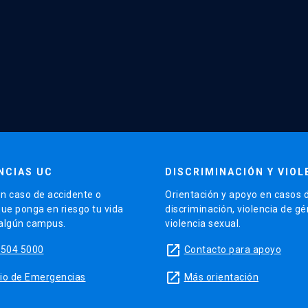
NCIAS UC
DISCRIMINACIÓN Y VIOL
n caso de accidente o
Orientación y apoyo en casos 
que ponga en riesgo tu vida
discriminación, violencia de g
 algún campus.
violencia sexual.
launch
5504 5000
Contacto para apoyo
launch
sitio de Emergencias
Más orientación