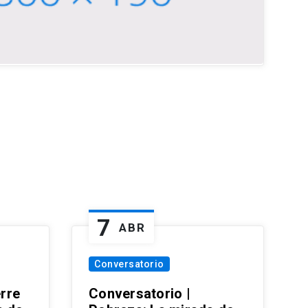
7
ABR
Conversatorio
erre
Conversatorio |