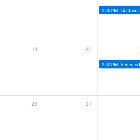
2:00 PM -
Gustavo González - Banco Central d
19
20
2:00 PM -
Federico Huneeus - Banco Central de C
26
27