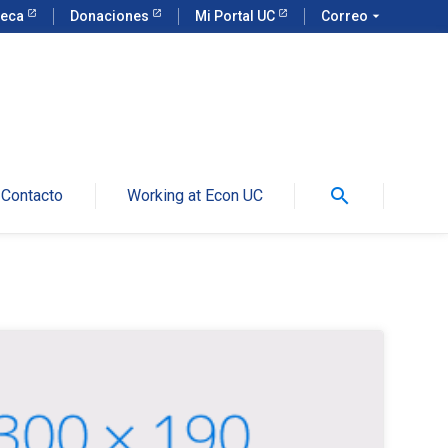
teca
Donaciones
Mi Portal UC
Correo
arrow_drop_down
search
Contacto
Working at Econ UC