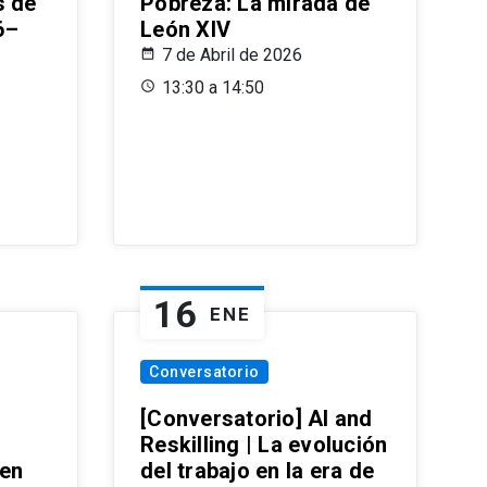
s de
Pobreza: La mirada de
6–
León XIV
7 de Abril de 2026
13:30 a 14:50
16
ENE
Conversatorio
[Conversatorio] AI and
Reskilling | La evolución
 en
del trabajo en la era de