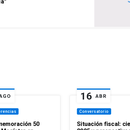
ia”
16
AGO
ABR
erencias
Conversatorio
emoración 50
Situación fiscal: ci