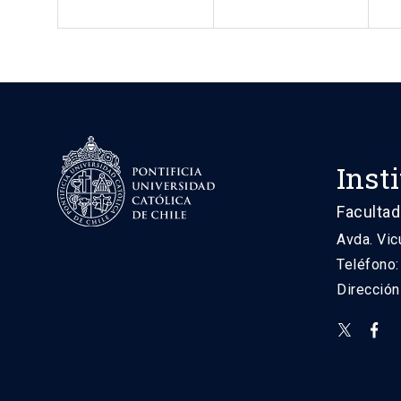
Inst
Facultad
Avda. Vic
Teléfono
Direcció