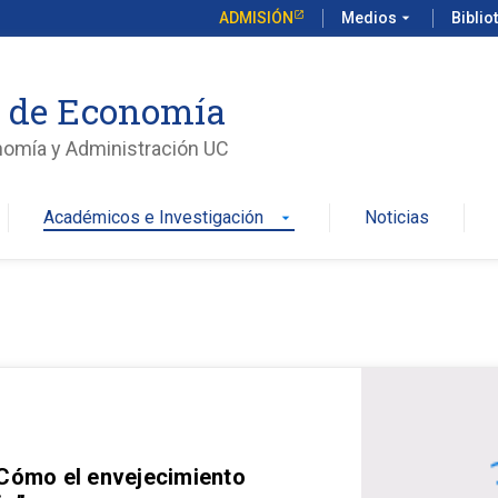
ADMISIÓN
Medios
arrow_drop_down
Biblio
o de Economía
nomía y Administración UC
Académicos e Investigación
Noticias
arrow_drop_down
 Cómo el envejecimiento