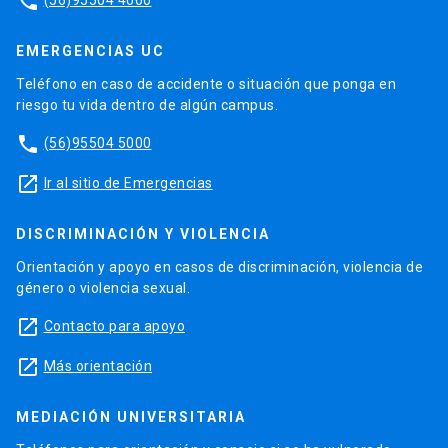
phone
EMERGENCIAS UC
Teléfono en caso de accidente o situación que ponga en
riesgo tu vida dentro de algún campus.
phone
(56)95504 5000
launch
Ir al sitio de Emergencias
DISCRIMINACIÓN Y VIOLENCIA
Orientación y apoyo en casos de discriminación, violencia de
género o violencia sexual.
launch
Contacto para apoyo
launch
Más orientación
MEDIACIÓN UNIVERSITARIA