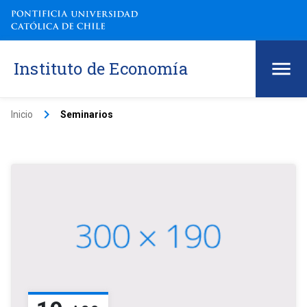
Instituto de Economía
keyboard_arrow_right
Inicio
Seminarios