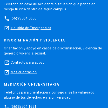
Teléfono en caso de accidente o situación que ponga en
riesgo tu vida dentro de algún campus.
phone
(56)95504 5000
launch
Ir al sitio de Emergencias
DISCRIMINACIÓN Y VIOLENCIA
Orientación y apoyo en casos de discriminación, violencia de
género o violencia sexual.
launch
Contacto para apoyo
launch
Más orientación
MEDIACIÓN UNIVERSITARIA
Teléfonos para orientación y consejo si se ha vulnerado
alguno de tus derechos en la universidad.
phone
(56)95504 1691