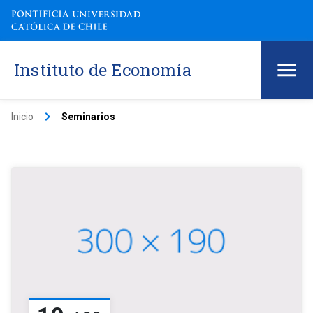
Instituto de Economía
keyboard_arrow_right
Inicio
Seminarios