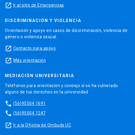
launch
Ir al sitio de Emergencias
DISCRIMINACIÓN Y VIOLENCIA
Orientación y apoyo en casos de discriminación, violencia de
género o violencia sexual.
launch
Contacto para apoyo
launch
Más orientación
MEDIACIÓN UNIVERSITARIA
Teléfonos para orientación y consejo si se ha vulnerado
alguno de tus derechos en la universidad.
phone
(56)95504 1691
phone
(56)95504 1247
launch
Ir a la Oficina de Ombuds UC