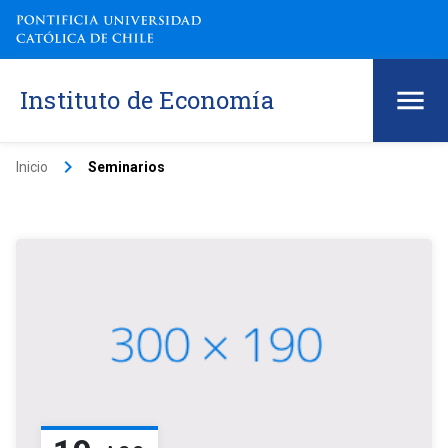
Instituto de Economía
keyboard_arrow_right
Inicio
Seminarios