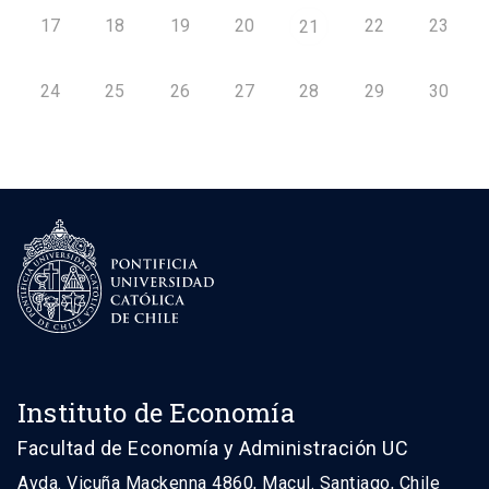
17
18
19
20
22
23
21
24
25
26
27
28
29
30
Instituto de Economía
Facultad de Economía y Administración UC
Avda. Vicuña Mackenna 4860, Macul. Santiago, Chile