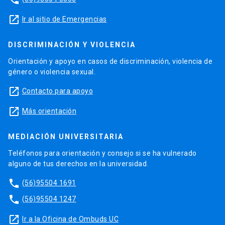
launch
Ir al sitio de Emergencias
DISCRIMINACIÓN Y VIOLENCIA
Orientación y apoyo en casos de discriminación, violencia de
género o violencia sexual.
launch
Contacto para apoyo
launch
Más orientación
MEDIACIÓN UNIVERSITARIA
Teléfonos para orientación y consejo si se ha vulnerado
alguno de tus derechos en la universidad.
phone
(56)95504 1691
phone
(56)95504 1247
launch
Ir a la Oficina de Ombuds UC