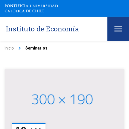
Instituto de Economía
keyboard_arrow_right
Inicio
Seminarios