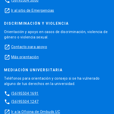
phone
(56)95504 5000
launch
Ir al sitio de Emergencias
DISCRIMINACIÓN Y VIOLENCIA
Orientación y apoyo en casos de discriminación, violencia de
género o violencia sexual.
launch
Contacto para apoyo
launch
Más orientación
MEDIACIÓN UNIVERSITARIA
Teléfonos para orientación y consejo si se ha vulnerado
alguno de tus derechos en la universidad.
phone
(56)95504 1691
phone
(56)95504 1247
launch
Ir a la Oficina de Ombuds UC