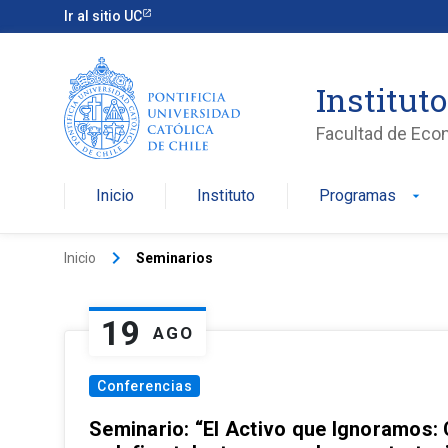
Ir al sitio UC
Institut
Facultad de Eco
Inicio
Instituto
Programas
arrow_drop_down
keyboard_arrow_right
Inicio
Seminarios
19
AGO
Conferencias
Seminario: “El Activo que Ignoramos: