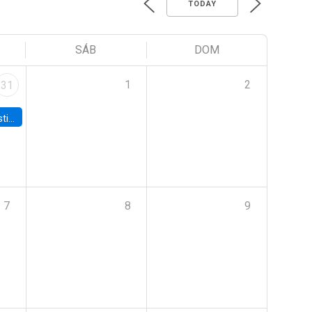
TODAY
SÁB
DOM
1
2
31
 Board
7
8
9