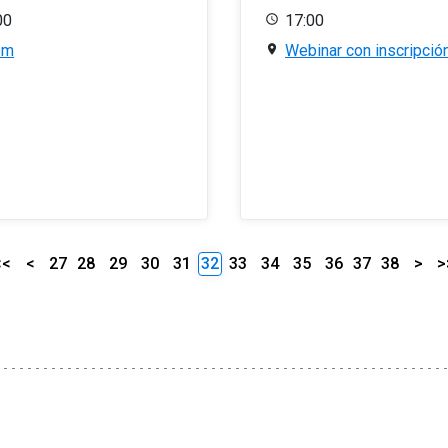
00
17:00
om
Webinar con inscripció
<<
<
27
28
29
30
31
32
33
34
35
36
37
38
>
>