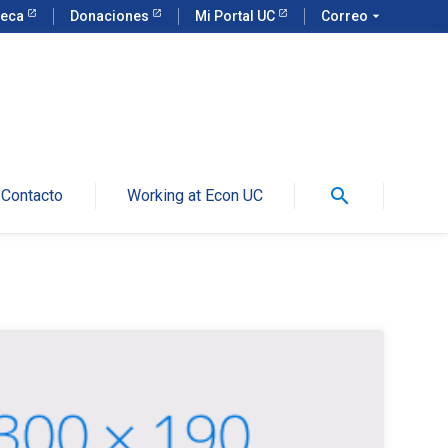
teca
Donaciones
Mi Portal UC
Correo
arrow_drop_down
search
Contacto
Working at Econ UC