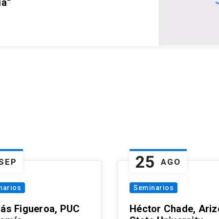
ia”
25
SEP
AGO
narios
Seminarios
lás Figueroa, PUC
Héctor Chade, Ari