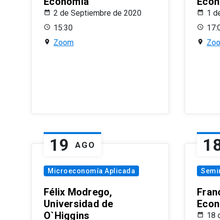
Economía
Econ
2 de Septiembre de 2020
1 d
15:30
17:
Zoom
Zo
19
1
AGO
Microeconomía Aplicada
Semi
Félix Modrego,
Fran
Universidad de
Econ
O`Higgins
18 