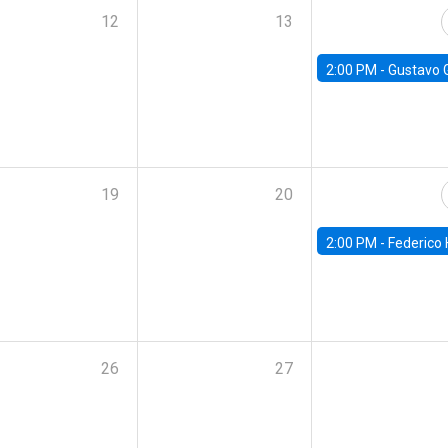
12
13
2:00 PM -
Gustavo González - Banco Central d
19
20
2:00 PM -
Federico Huneeus - Banco Central de C
26
27