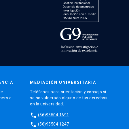
ENCIA
MEDIACIÓN UNIVERSITARIA
de
Teléfonos para orientación y consejo si
énero o
se ha vulnerado alguno de tus derechos
en la universidad.
phone
(56)95504 1691
phone
(56)95504 1247