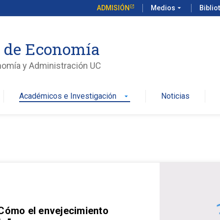
ADMISIÓN
Medios
arrow_drop_down
Biblio
o de Economía
nomía y Administración UC
Académicos e Investigación
Noticias
arrow_drop_down
 Cómo el envejecimiento