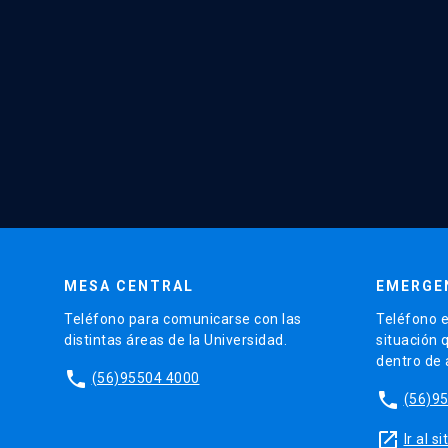
MESA CENTRAL
EMERGE
Teléfono para comunicarse con las
Teléfono e
distintas áreas de la Universidad.
situación 
dentro de
phone
(56)95504 4000
phone
(56)9
launch
Ir al 