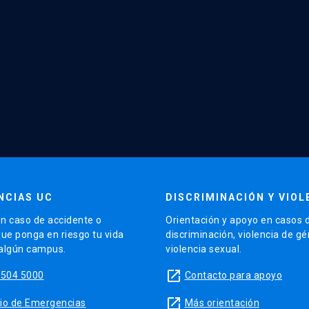
NCIAS UC
DISCRIMINACIÓN Y VIOL
n caso de accidente o
Orientación y apoyo en casos 
que ponga en riesgo tu vida
discriminación, violencia de g
 algún campus.
violencia sexual.
launch
5504 5000
Contacto para apoyo
launch
sitio de Emergencias
Más orientación