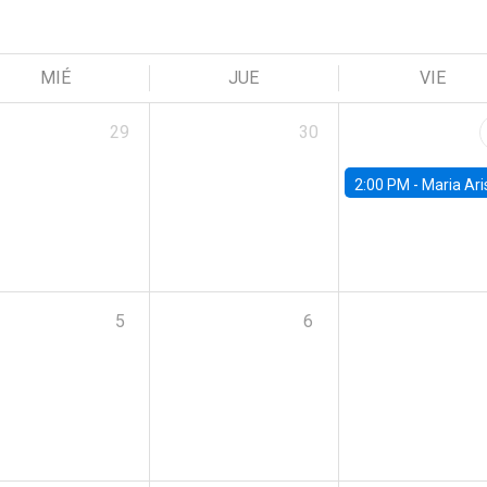
MIÉ
JUE
VIE
29
30
2:00 PM -
Maria Aristizabal-Ramirez, FED
5
6