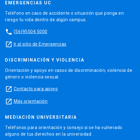
EMERGENCIAS UC
Teléfono en caso de accidente o situación que ponga en
riesgo tu vida dentro de algún campus.
phone
(56)95504 5000
launch
Ir al sitio de Emergencias
DISCRIMINACIÓN Y VIOLENCIA
Orientación y apoyo en casos de discriminación, violencia de
género o violencia sexual.
launch
Contacto para apoyo
launch
Más orientación
MEDIACIÓN UNIVERSITARIA
Teléfonos para orientación y consejo si se ha vulnerado
alguno de tus derechos en la universidad.