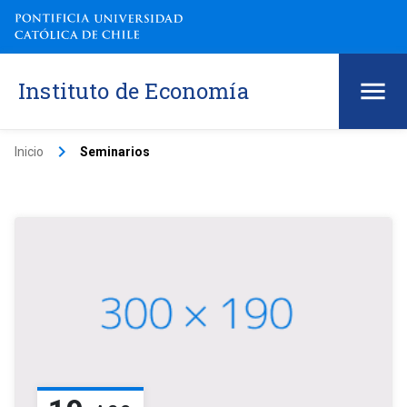
Instituto de Economía
keyboard_arrow_right
Inicio
Seminarios