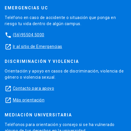
EMERGENCIAS UC
Teléfono en caso de accidente o situación que ponga en
riesgo tu vida dentro de algún campus.
phone
(56)95504 5000
launch
Ir al sitio de Emergencias
DISCRIMINACIÓN Y VIOLENCIA
Orientación y apoyo en casos de discriminación, violencia de
género o violencia sexual.
launch
Contacto para apoyo
launch
Más orientación
MEDIACIÓN UNIVERSITARIA
Teléfonos para orientación y consejo si se ha vulnerado
alguno de tus derechos en la universidad.