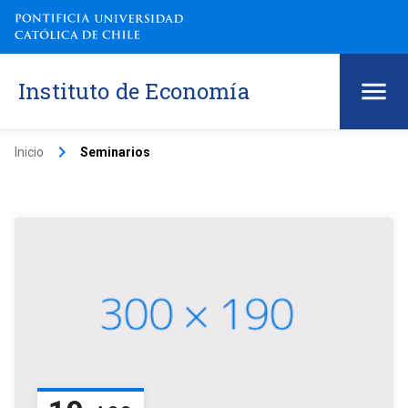
Instituto de Economía
keyboard_arrow_right
Inicio
Seminarios