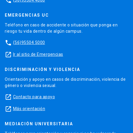
phone
EMERGENCIAS UC
Teléfono en caso de accidente o situación que ponga en
riesgo tu vida dentro de algún campus.
phone
(56)95504 5000
launch
Ir al sitio de Emergencias
DISCRIMINACIÓN Y VIOLENCIA
Orientación y apoyo en casos de discriminación, violencia de
género o violencia sexual.
launch
Contacto para apoyo
launch
Más orientación
MEDIACIÓN UNIVERSITARIA