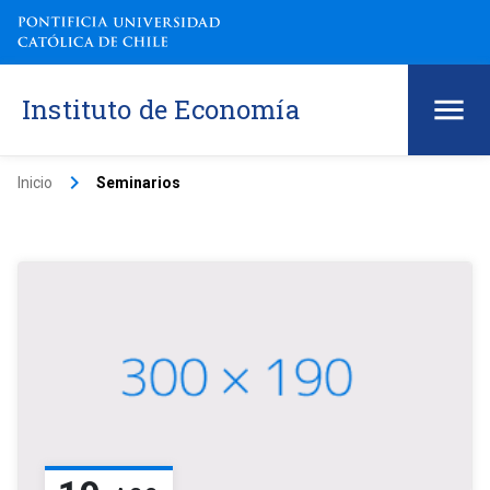
Instituto de Economía
keyboard_arrow_right
Inicio
Seminarios