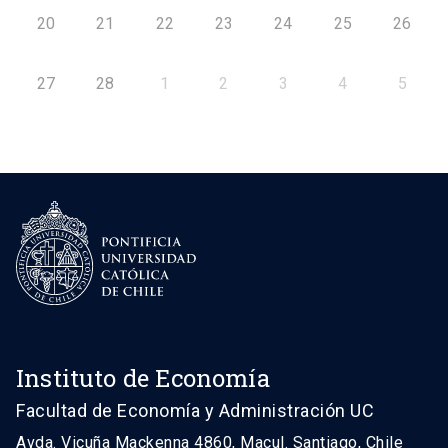
20
21
22
23
24
25
26
27
28
1
2
3
4
5
Instituto de Economía
Facultad de Economía y Administración UC
Avda. Vicuña Mackenna 4860, Macul. Santiago, Chile