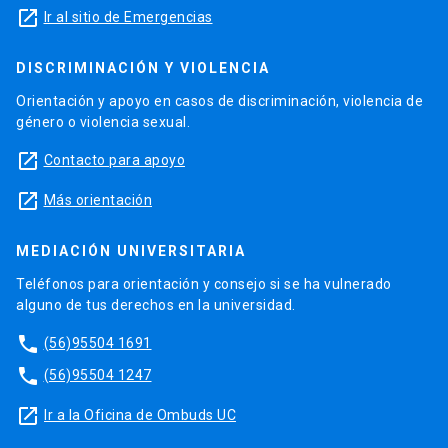
launch
Ir al sitio de Emergencias
DISCRIMINACIÓN Y VIOLENCIA
Orientación y apoyo en casos de discriminación, violencia de
género o violencia sexual.
launch
Contacto para apoyo
launch
Más orientación
MEDIACIÓN UNIVERSITARIA
Teléfonos para orientación y consejo si se ha vulnerado
alguno de tus derechos en la universidad.
phone
(56)95504 1691
phone
(56)95504 1247
launch
Ir a la Oficina de Ombuds UC