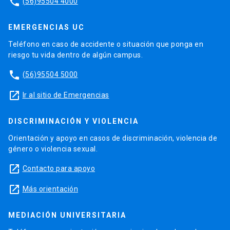
phone
(56)95504 4000
EMERGENCIAS UC
Teléfono en caso de accidente o situación que ponga en
riesgo tu vida dentro de algún campus.
phone
(56)95504 5000
launch
Ir al sitio de Emergencias
DISCRIMINACIÓN Y VIOLENCIA
Orientación y apoyo en casos de discriminación, violencia de
género o violencia sexual.
launch
Contacto para apoyo
launch
Más orientación
MEDIACIÓN UNIVERSITARIA