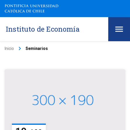
Instituto de Economía
keyboard_arrow_right
Inicio
Seminarios