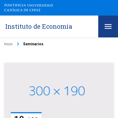
Instituto de Economía
keyboard_arrow_right
Inicio
Seminarios