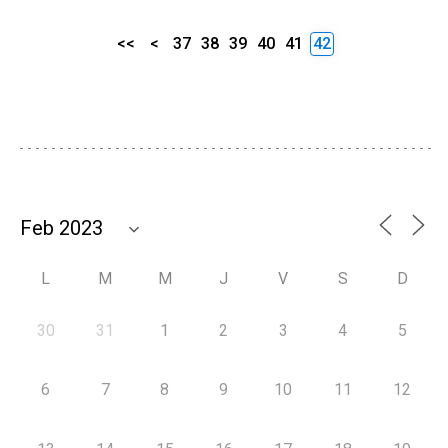
<<
<
37
38
39
40
41
42
L
M
M
J
V
S
D
30
31
1
2
3
4
5
6
7
8
9
10
11
12