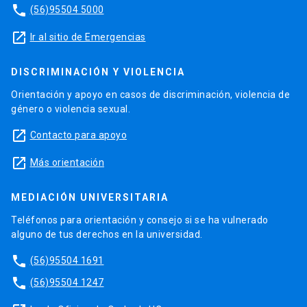
phone
(56)95504 5000
launch
Ir al sitio de Emergencias
DISCRIMINACIÓN Y VIOLENCIA
Orientación y apoyo en casos de discriminación, violencia de
género o violencia sexual.
launch
Contacto para apoyo
launch
Más orientación
MEDIACIÓN UNIVERSITARIA
Teléfonos para orientación y consejo si se ha vulnerado
alguno de tus derechos en la universidad.
phone
(56)95504 1691
phone
(56)95504 1247