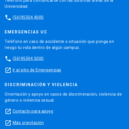
Teléfono para comunicarse con las distintas áreas de la
Universidad.
phone
(56)95504 4000
EMERGENCIAS UC
Teléfono en caso de accidente o situación que ponga en
riesgo tu vida dentro de algún campus.
phone
(56)95504 5000
launch
Ir al sitio de Emergencias
DISCRIMINACIÓN Y VIOLENCIA
Orientación y apoyo en casos de discriminación, violencia de
género o violencia sexual.
launch
Contacto para apoyo
launch
Más orientación