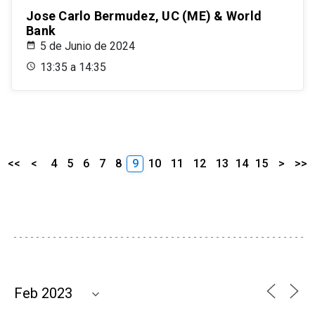
Jose Carlo Bermudez, UC (ME) & World
Bank
5 de Junio de 2024
13:35 a 14:35
<<
<
4
5
6
7
8
9
10
11
12
13
14
15
>
>>