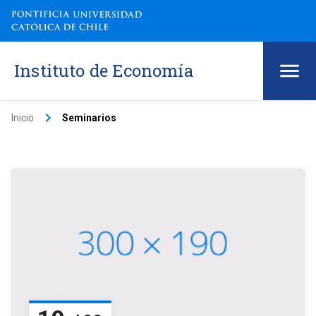
Instituto de Economía
keyboard_arrow_right
Inicio
Seminarios