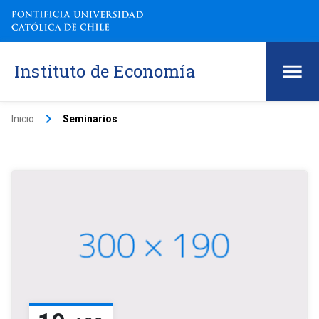
Instituto de Economía
keyboard_arrow_right
Inicio
Seminarios