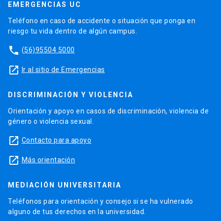
EMERGENCIAS UC
Teléfono en caso de accidente o situación que ponga en
riesgo tu vida dentro de algún campus.
phone
(56)95504 5000
launch
Ir al sitio de Emergencias
DISCRIMINACIÓN Y VIOLENCIA
Orientación y apoyo en casos de discriminación, violencia de
género o violencia sexual.
launch
Contacto para apoyo
launch
Más orientación
MEDIACIÓN UNIVERSITARIA
Teléfonos para orientación y consejo si se ha vulnerado
alguno de tus derechos en la universidad.