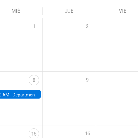
MIÉ
JUE
VIE
1
2
9
8
0 AM -
Department Seminar: James Robinson
16
15