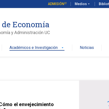
ADMISIÓN
Medios
arrow_drop_down
Biblio
o de Economía
nomía y Administración UC
Académicos e Investigación
Noticias
arrow_drop_down
 Cómo el envejecimiento