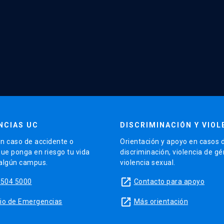
NCIAS UC
DISCRIMINACIÓN Y VIOL
n caso de accidente o
Orientación y apoyo en casos 
que ponga en riesgo tu vida
discriminación, violencia de g
 algún campus.
violencia sexual.
launch
5504 5000
Contacto para apoyo
launch
sitio de Emergencias
Más orientación