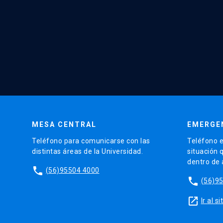
MESA CENTRAL
EMERGE
Teléfono para comunicarse con las
Teléfono e
distintas áreas de la Universidad.
situación 
dentro de
phone
(56)95504 4000
phone
(56)9
launch
Ir al 