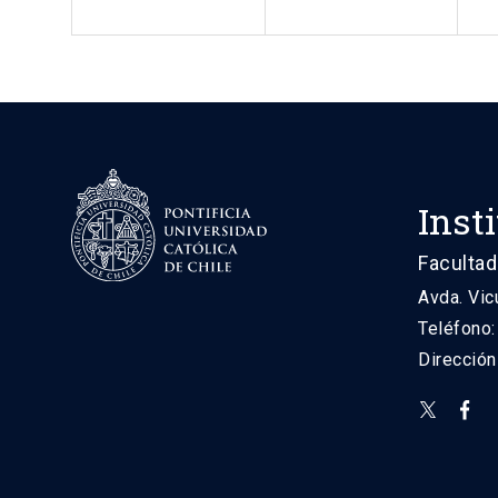
Inst
Facultad
Avda. Vic
Teléfono
Direcció