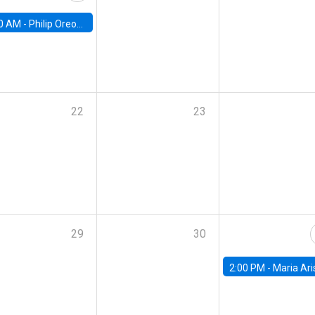
0 AM -
Philip Oreopolous, University of Toronto
22
23
29
30
2:00 PM -
Maria Aristizabal-Ramirez, FED