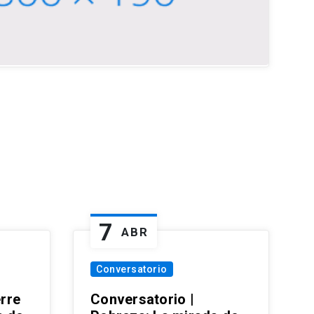
7
ABR
Conversatorio
erre
Conversatorio |