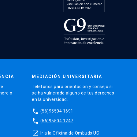
ENCIA
MEDIACIÓN UNIVERSITARIA
de
Teléfonos para orientación y consejo si
énero o
se ha vulnerado alguno de tus derechos
en la universidad.
phone
(56)95504 1691
phone
(56)95504 1247
launch
Ir a la Oficina de Ombuds UC