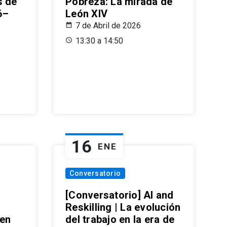
s de
Pobreza: La mirada de
6–
León XIV
7 de Abril de 2026
13:30 a 14:50
16
ENE
Conversatorio
[Conversatorio] AI and
Reskilling | La evolución
 en
del trabajo en la era de