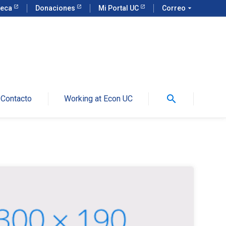
teca
Donaciones
Mi Portal UC
Correo
arrow_drop_down
search
Contacto
Working at Econ UC