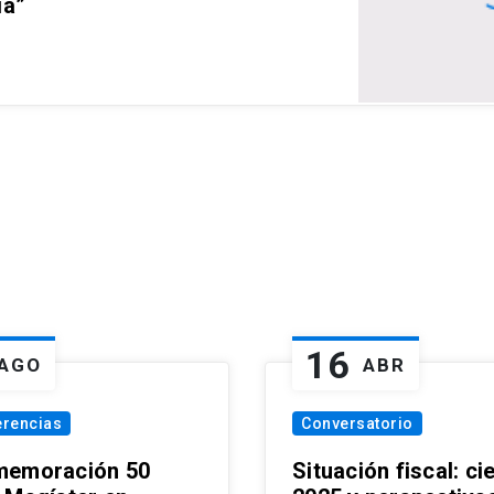
ia”
16
AGO
ABR
erencias
Conversatorio
emoración 50
Situación fiscal: ci