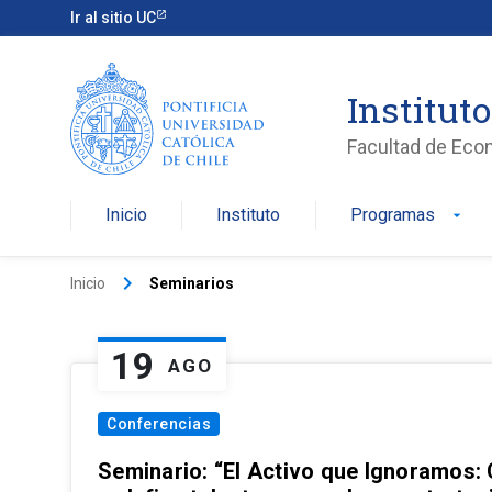
Ir al sitio UC
Institut
Facultad de Eco
Inicio
Instituto
Programas
arrow_drop_down
keyboard_arrow_right
Inicio
Seminarios
19
AGO
Conferencias
Seminario: “El Activo que Ignoramos: