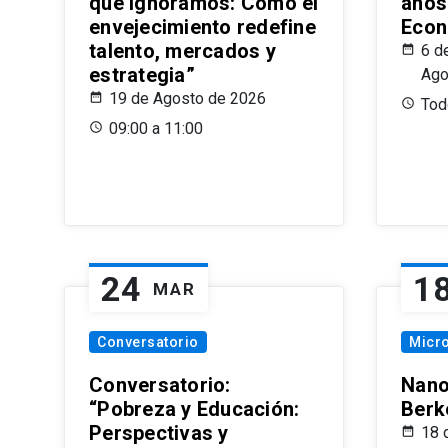
que Ignoramos: Cómo el
años
envejecimiento redefine
Econ
talento, mercados y
6 d
estrategia”
Ago
19 de Agosto de 2026
Todo
09:00 a 11:00
24
1
MAR
Conversatorio
Micr
Conversatorio:
Nano
“Pobreza y Educación:
Berk
Perspectivas y
18 