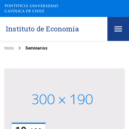
Instituto de Economía
keyboard_arrow_right
Inicio
Seminarios