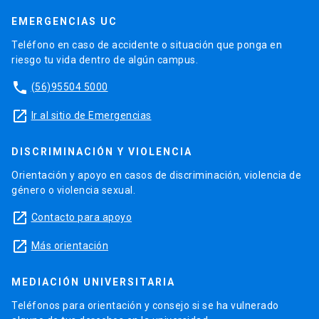
EMERGENCIAS UC
Teléfono en caso de accidente o situación que ponga en
riesgo tu vida dentro de algún campus.
phone
(56)95504 5000
launch
Ir al sitio de Emergencias
DISCRIMINACIÓN Y VIOLENCIA
Orientación y apoyo en casos de discriminación, violencia de
género o violencia sexual.
launch
Contacto para apoyo
launch
Más orientación
MEDIACIÓN UNIVERSITARIA
Teléfonos para orientación y consejo si se ha vulnerado