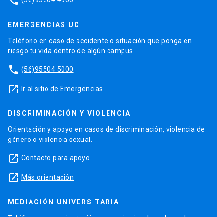
phone
EMERGENCIAS UC
Teléfono en caso de accidente o situación que ponga en
riesgo tu vida dentro de algún campus.
phone
(56)95504 5000
launch
Ir al sitio de Emergencias
DISCRIMINACIÓN Y VIOLENCIA
Orientación y apoyo en casos de discriminación, violencia de
género o violencia sexual.
launch
Contacto para apoyo
launch
Más orientación
MEDIACIÓN UNIVERSITARIA