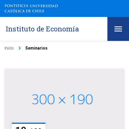
Instituto de Economía
keyboard_arrow_right
Inicio
Seminarios