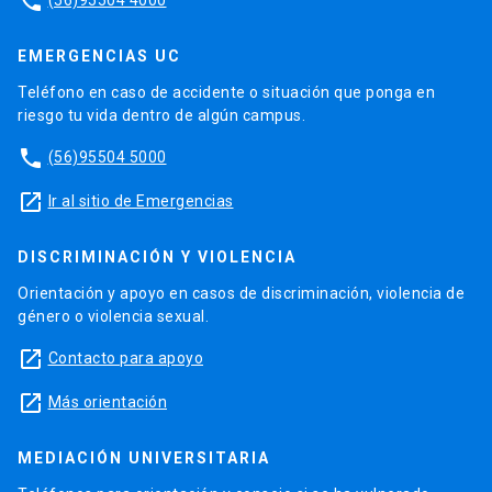
phone
EMERGENCIAS UC
Teléfono en caso de accidente o situación que ponga en
riesgo tu vida dentro de algún campus.
phone
(56)95504 5000
launch
Ir al sitio de Emergencias
DISCRIMINACIÓN Y VIOLENCIA
Orientación y apoyo en casos de discriminación, violencia de
género o violencia sexual.
launch
Contacto para apoyo
launch
Más orientación
MEDIACIÓN UNIVERSITARIA