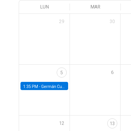
LUN
MAR
29
30
6
5
1:35 PM -
Germán Cubas, University of Houston
12
13