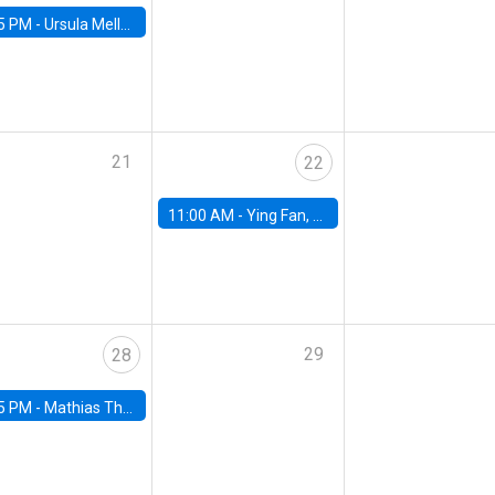
5 PM -
Ursula Mello, Insper - Institute of Education and Research
21
22
11:00 AM -
Ying Fan, University of Michigan
29
28
5 PM -
Mathias Thoenig, University of Lausanne