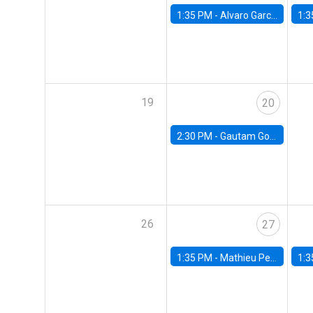
1:35 PM -
Alvaro Garcia-Marin, Universidad de Los Andes
1:3
19
20
2:30 PM -
Gautam Gowrisankaran, Columbia University
26
27
1:35 PM -
Mathieu Pedemonte, IDB
1:3