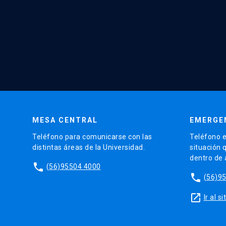
MESA CENTRAL
EMERGE
Teléfono para comunicarse con las
Teléfono e
distintas áreas de la Universidad.
situación 
dentro de
phone
(56)95504 4000
phone
(56)9
launch
Ir al 