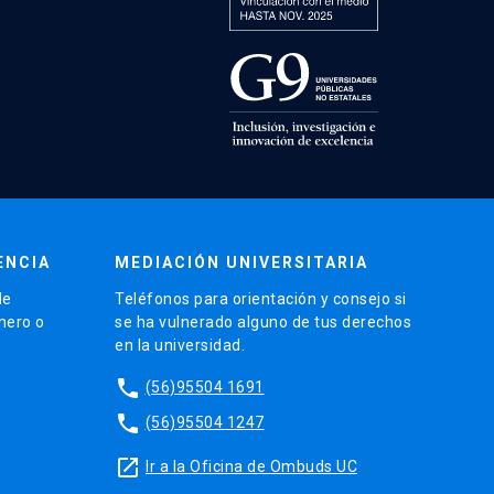
ENCIA
MEDIACIÓN UNIVERSITARIA
de
Teléfonos para orientación y consejo si
énero o
se ha vulnerado alguno de tus derechos
en la universidad.
phone
(56)95504 1691
phone
(56)95504 1247
launch
Ir a la Oficina de Ombuds UC