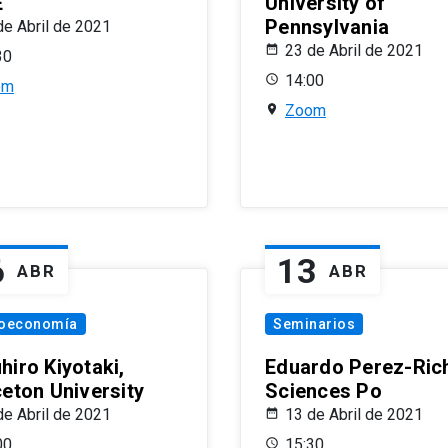
E
University of
Pennsylvania
de Abril de 2021
23 de Abril de 2021
30
14:00
om
Zoom
6
13
ABR
ABR
oeconomía
Seminarios
hiro Kiyotaki,
Eduardo Perez-Rich
ceton University
Sciences Po
de Abril de 2021
13 de Abril de 2021
00
15:30