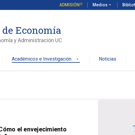
ADMISIÓN
Medios
arrow_drop_down
Biblio
o de Economía
nomía y Administración UC
Académicos e Investigación
Noticias
arrow_drop_down
 Cómo el envejecimiento