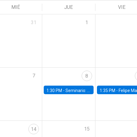
MIÉ
JUE
VIE
31
1
7
8
1:30 PM -
Seminario: “Recuperando la humanidad para progresar en la era de la IA»
1:35 PM -
Felipe Martínez, alumno Doctorado en Ec
15
14