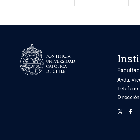
Inst
Facultad
Avda. Vic
Teléfono
Direcció