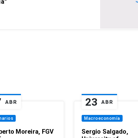
ia”
7
23
ABR
ABR
narios
Macroeconomía
erto Moreira, FGV
Sergio Salgado,