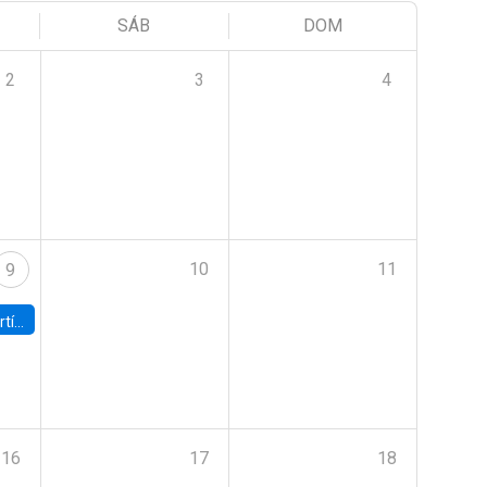
SÁB
DOM
2
3
4
10
11
9
onomía UC
16
17
18