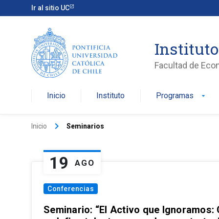
Ir al sitio UC
Institut
Facultad de Eco
Inicio
Instituto
Programas
arrow_drop_down
keyboard_arrow_right
Inicio
Seminarios
19
AGO
Conferencias
Seminario: “El Activo que Ignoramos: