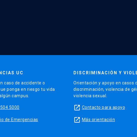
NCIAS UC
DISCRIMINACIÓN Y VIOL
n caso de accidente o
Orientación y apoyo en casos 
que ponga en riesgo tu vida
discriminación, violencia de g
 algún campus.
violencia sexual.
launch
5504 5000
Contacto para apoyo
launch
sitio de Emergencias
Más orientación