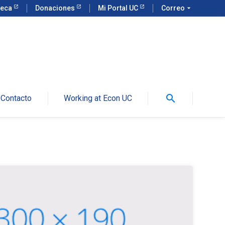
teca
Donaciones
Mi Portal UC
Correo
arrow_drop_down
search
Contacto
Working at Econ UC