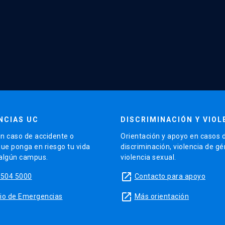
NCIAS UC
DISCRIMINACIÓN Y VIOL
n caso de accidente o
Orientación y apoyo en casos 
que ponga en riesgo tu vida
discriminación, violencia de g
 algún campus.
violencia sexual.
launch
5504 5000
Contacto para apoyo
launch
sitio de Emergencias
Más orientación