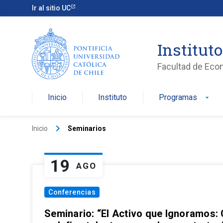
Ir al sitio UC
Institut
Facultad de Eco
Inicio
Instituto
Programas
arrow_drop_down
keyboard_arrow_right
Inicio
Seminarios
19
AGO
Conferencias
Seminario: “El Activo que Ignoramos: