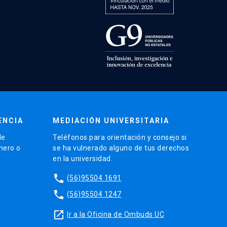
ENCIA
MEDIACIÓN UNIVERSITARIA
de
Teléfonos para orientación y consejo si
énero o
se ha vulnerado alguno de tus derechos
en la universidad.
phone
(56)95504 1691
phone
(56)95504 1247
launch
Ir a la Oficina de Ombuds UC