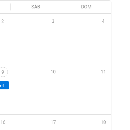
SÁB
DOM
2
3
4
10
11
9
onomía UC
16
17
18