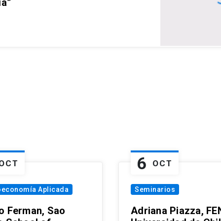
ia”
6
OCT
OCT
oeconomía Aplicada
Seminarios
o Ferman, Sao
Adriana Piazza, FE