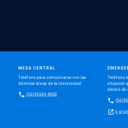
MESA CENTRAL
EMERGE
Teléfono para comunicarse con las
Teléfono e
distintas áreas de la Universidad.
situación 
dentro de
phone
(56)95504 4000
phone
(56)9
launch
Ir al 