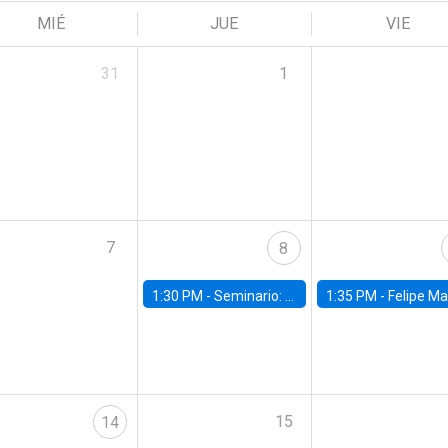
MIÉ
JUE
VIE
31
1
7
8
1:30 PM -
Seminario: “Recuperando la humanidad para progresar en la era de la IA»
1:35 PM -
Felipe Martínez, alumno Doctorado en Ec
15
14