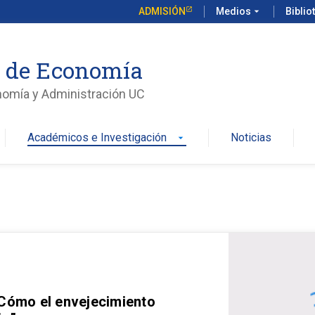
ADMISIÓN
Medios
arrow_drop_down
Biblio
o de Economía
nomía y Administración UC
Académicos e Investigación
Noticias
arrow_drop_down
 Cómo el envejecimiento