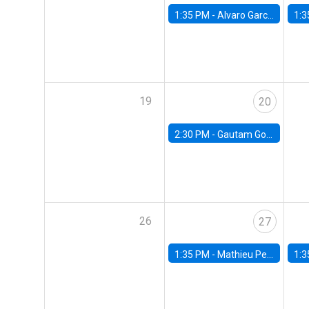
1:35 PM -
Alvaro Garcia-Marin, Universidad de Los Andes
1:3
19
20
2:30 PM -
Gautam Gowrisankaran, Columbia University
26
27
1:35 PM -
Mathieu Pedemonte, IDB
1:3