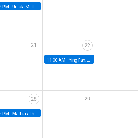
5 PM -
Ursula Mello, Insper - Institute of Education and Research
21
22
11:00 AM -
Ying Fan, University of Michigan
29
28
5 PM -
Mathias Thoenig, University of Lausanne