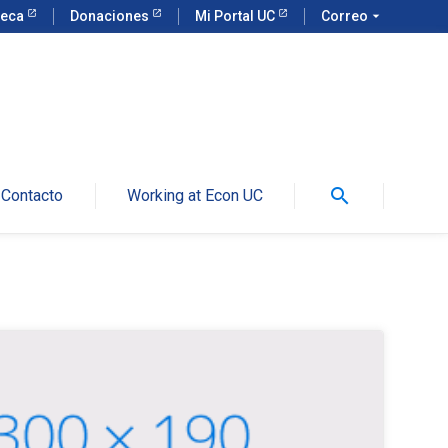
teca
Donaciones
Mi Portal UC
Correo
arrow_drop_down
search
Contacto
Working at Econ UC