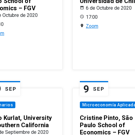
o School of
Universidad de Chi
omics – FGV
6 de Octubre de 2020
e Octubre de 2020
17:00
30
Zoom
om
9
9
SEP
SEP
narios
Microeconomía Aplicad
 Kurlat, University
Cristine Pinto, São
outhern California
Paulo School of
Economics – FGV
de Septiembre de 2020