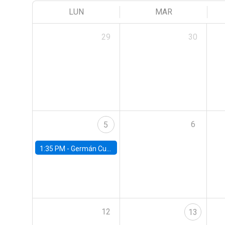
LUN
MAR
29
30
6
5
1:35 PM -
Germán Cubas, University of Houston
12
13