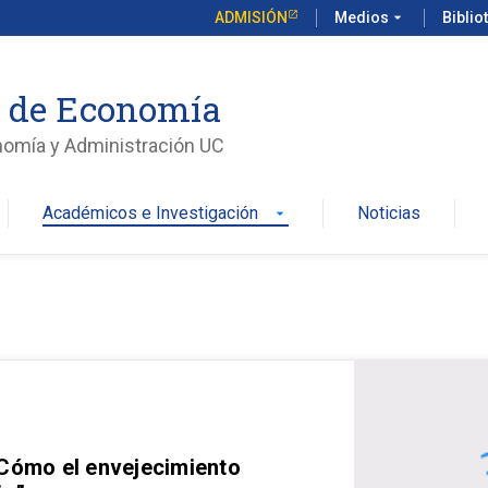
ADMISIÓN
Medios
arrow_drop_down
Biblio
o de Economía
nomía y Administración UC
Académicos e Investigación
Noticias
arrow_drop_down
 Cómo el envejecimiento