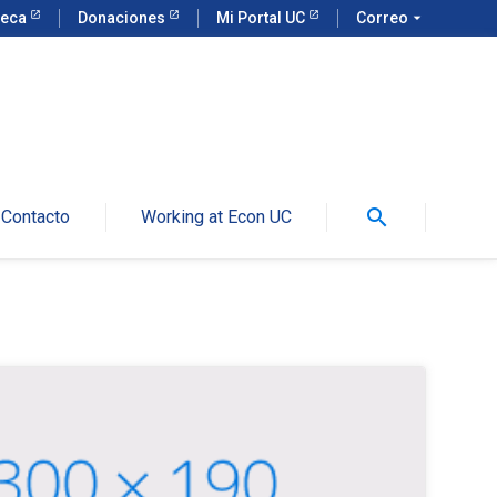
teca
Donaciones
Mi Portal UC
Correo
arrow_drop_down
search
Contacto
Working at Econ UC