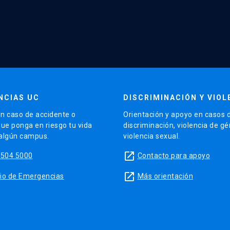
NCIAS UC
DISCRIMINACIÓN Y VIOL
n caso de accidente o
Orientación y apoyo en casos 
que ponga en riesgo tu vida
discriminación, violencia de g
 algún campus.
violencia sexual.
launch
5504 5000
Contacto para apoyo
launch
sitio de Emergencias
Más orientación