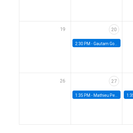
19
20
2:30 PM -
Gautam Gowrisankaran, Columbia University
26
27
1:35 PM -
Mathieu Pedemonte, IDB
1:3