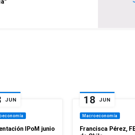
ia”
3
18
JUN
JUN
oeconomía
Macroeconomía
entación IPoM junio
Francisca Pérez, F