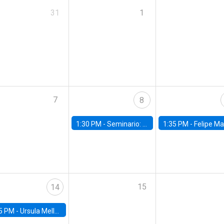
31
1
7
8
1:30 PM -
Seminario: “Recuperando la humanidad para progresar en la era de la IA»
1:35 PM -
Felipe Martínez, alumno Doctorado en Ec
15
14
5 PM -
Ursula Mello, Insper - Institute of Education and Research