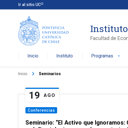
Ir al sitio UC
Institut
Facultad de Eco
Inicio
Instituto
Programas
arrow_drop_down
keyboard_arrow_right
Inicio
Seminarios
19
AGO
Conferencias
Seminario: “El Activo que Ignoramos: