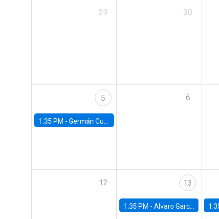
29
30
6
5
1:35 PM -
Germán Cubas, University of Houston
12
13
1:35 PM -
Alvaro Garcia-Marin, Universidad de Los Andes
1:3