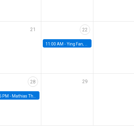
21
22
11:00 AM -
Ying Fan, University of Michigan
29
28
5 PM -
Mathias Thoenig, University of Lausanne