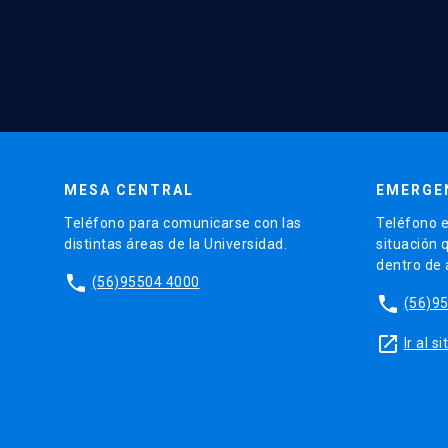
MESA CENTRAL
EMERGE
Teléfono para comunicarse con las
Teléfono e
distintas áreas de la Universidad.
situación 
dentro de
phone
(56)95504 4000
phone
(56)9
launch
Ir al 