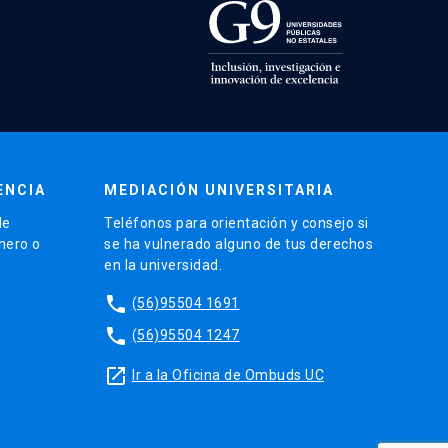
ENCIA
MEDIACIÓN UNIVERSITARIA
de
Teléfonos para orientación y consejo si
énero o
se ha vulnerado alguno de tus derechos
en la universidad.
phone
(56)95504 1691
phone
(56)95504 1247
launch
Ir a la Oficina de Ombuds UC