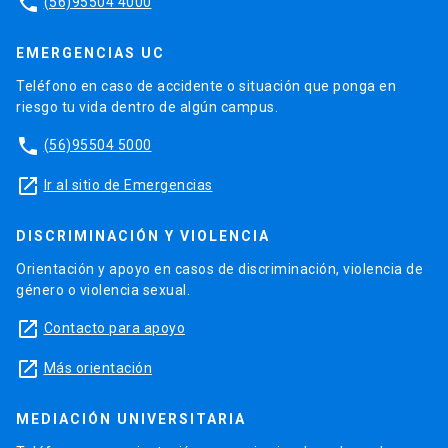
phone
(56)95504 4000
EMERGENCIAS UC
Teléfono en caso de accidente o situación que ponga en
riesgo tu vida dentro de algún campus.
phone
(56)95504 5000
launch
Ir al sitio de Emergencias
DISCRIMINACIÓN Y VIOLENCIA
Orientación y apoyo en casos de discriminación, violencia de
género o violencia sexual.
launch
Contacto para apoyo
launch
Más orientación
MEDIACIÓN UNIVERSITARIA