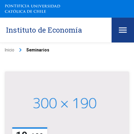
Instituto de Economía
keyboard_arrow_right
Inicio
Seminarios