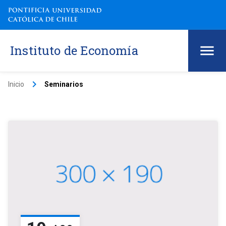
Instituto de Economía
keyboard_arrow_right
Inicio
Seminarios