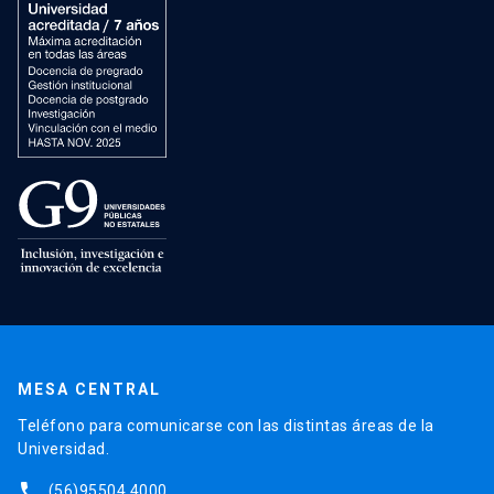
MESA CENTRAL
Teléfono para comunicarse con las distintas áreas de la
Universidad.
phone
(56)95504 4000