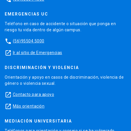
EMERGENCIAS UC
Teléfono en caso de accidente o situación que ponga en
riesgo tu vida dentro de algún campus.
phone
(56)95504 5000
launch
Ir al sitio de Emergencias
DISCRIMINACIÓN Y VIOLENCIA
Orientación y apoyo en casos de discriminación, violencia de
género o violencia sexual.
launch
Contacto para apoyo
launch
Más orientación
MEDIACIÓN UNIVERSITARIA
Teléfonos para orientación y consejo si se ha vulnerado