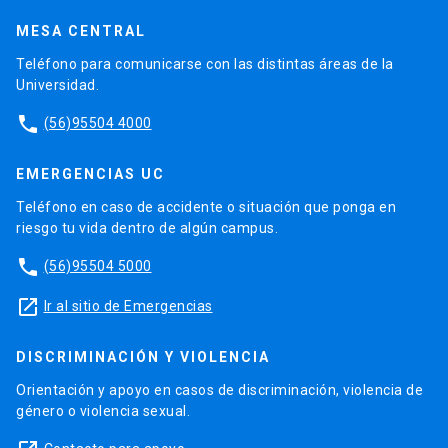
MESA CENTRAL
Teléfono para comunicarse con las distintas áreas de la
Universidad.
phone
(56)95504 4000
EMERGENCIAS UC
Teléfono en caso de accidente o situación que ponga en
riesgo tu vida dentro de algún campus.
phone
(56)95504 5000
launch
Ir al sitio de Emergencias
DISCRIMINACIÓN Y VIOLENCIA
Orientación y apoyo en casos de discriminación, violencia de
género o violencia sexual.