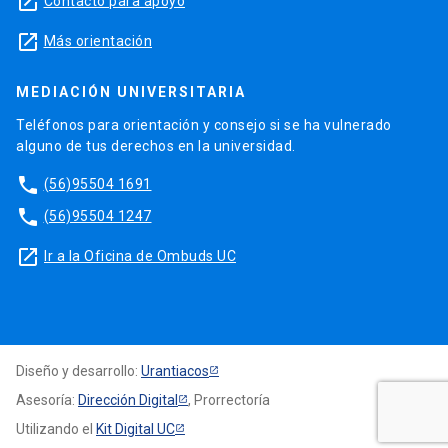
launch
Contacto para apoyo
launch
Más orientación
MEDIACIÓN UNIVERSITARIA
Teléfonos para orientación y consejo si se ha vulnerado
alguno de tus derechos en la universidad.
phone
(56)95504 1691
phone
(56)95504 1247
launch
Ir a la Oficina de Ombuds UC
Diseño y desarrollo:
Urantiacos
Asesoría:
Dirección Digital
, Prorrectoría
Utilizando el
Kit Digital UC