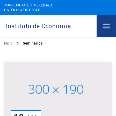
Instituto de Economía
keyboard_arrow_right
Inicio
Seminarios