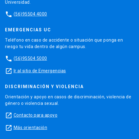
Universidad.
phone
(56)95504 4000
EMERGENCIAS UC
Teléfono en caso de accidente o situación que ponga en
riesgo tu vida dentro de algún campus.
phone
(56)95504 5000
launch
Ir al sitio de Emergencias
DISCRIMINACIÓN Y VIOLENCIA
Orientación y apoyo en casos de discriminación, violencia de
género o violencia sexual.
launch
Contacto para apoyo
launch
Más orientación