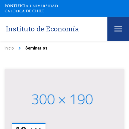
Instituto de Economía
keyboard_arrow_right
Inicio
Seminarios