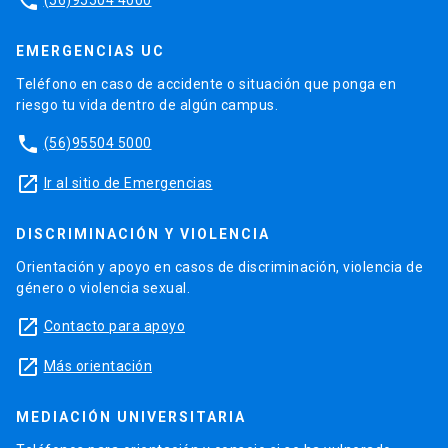
phone
EMERGENCIAS UC
Teléfono en caso de accidente o situación que ponga en
riesgo tu vida dentro de algún campus.
phone
(56)95504 5000
launch
Ir al sitio de Emergencias
DISCRIMINACIÓN Y VIOLENCIA
Orientación y apoyo en casos de discriminación, violencia de
género o violencia sexual.
launch
Contacto para apoyo
launch
Más orientación
MEDIACIÓN UNIVERSITARIA