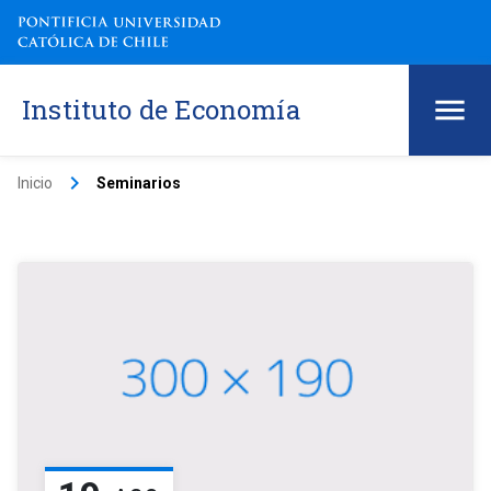
Instituto de Economía
keyboard_arrow_right
Inicio
Seminarios