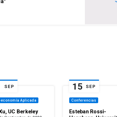
ia”
1
15
SEP
SEP
oeconomía Aplicada
Conferencias
Xu, UC Berkeley
Esteban Rossi-