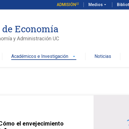
ADMISIÓN
Medios
arrow_drop_down
Biblio
o de Economía
nomía y Administración UC
Académicos e Investigación
Noticias
arrow_drop_down
 Cómo el envejecimiento