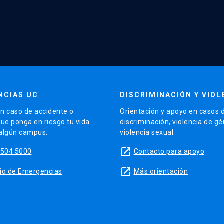
NCIAS UC
DISCRIMINACIÓN Y VIOL
n caso de accidente o
Orientación y apoyo en casos 
que ponga en riesgo tu vida
discriminación, violencia de g
 algún campus.
violencia sexual.
launch
5504 5000
Contacto para apoyo
launch
sitio de Emergencias
Más orientación