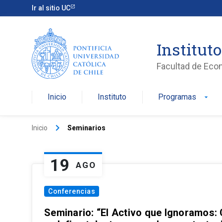
Ir al sitio UC
Institut
Facultad de Eco
Inicio
Instituto
Programas
arrow_drop_down
keyboard_arrow_right
Inicio
Seminarios
19
AGO
Conferencias
Seminario: “El Activo que Ignoramos: