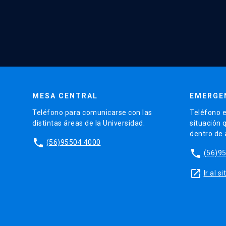
MESA CENTRAL
EMERGE
Teléfono para comunicarse con las
Teléfono e
distintas áreas de la Universidad.
situación 
dentro de
phone
(56)95504 4000
phone
(56)9
launch
Ir al 