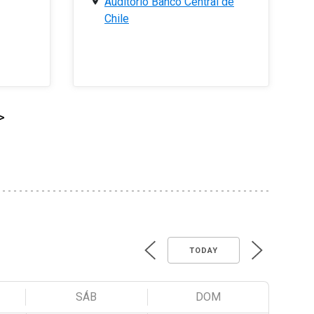
Auditorio Banco Central de
Chile
>
TODAY
SÁB
DOM