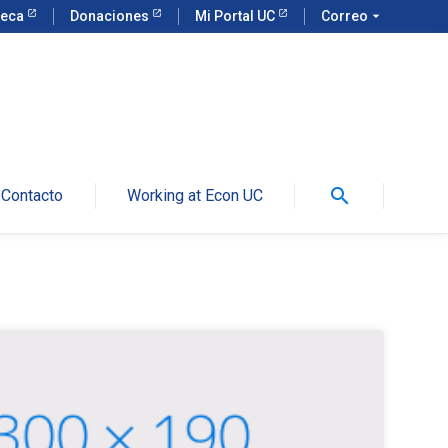
teca
Donaciones
Mi Portal UC
Correo
arrow_drop_down
search
Contacto
Working at Econ UC