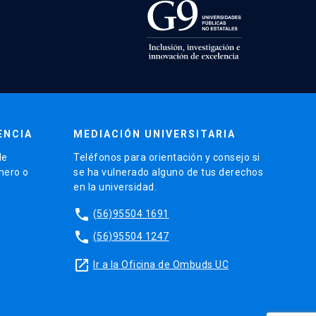
ENCIA
MEDIACIÓN UNIVERSITARIA
de
Teléfonos para orientación y consejo si
énero o
se ha vulnerado alguno de tus derechos
en la universidad.
phone
(56)95504 1691
phone
(56)95504 1247
launch
Ir a la Oficina de Ombuds UC