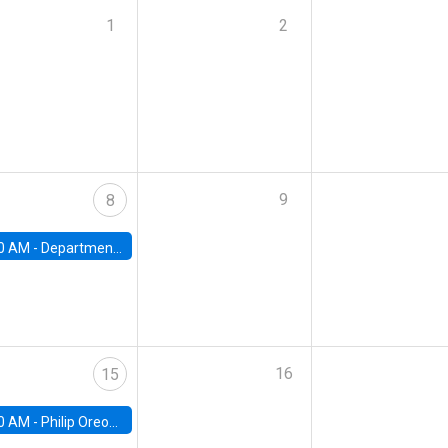
1
2
9
8
0 AM -
Department Seminar: James Robinson
16
15
0 AM -
Philip Oreopolous, University of Toronto