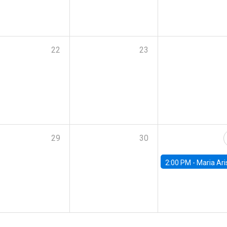
22
23
29
30
2:00 PM -
Maria Aristizabal-Ramirez, FED