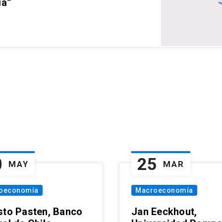
ia”
0
25
MAY
MAR
oeconomía
Macroeconomía
sto Pasten, Banco
Jan Eeckhout,