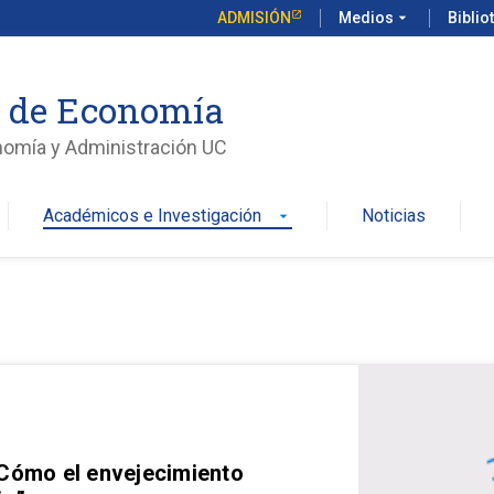
ADMISIÓN
Medios
arrow_drop_down
Biblio
o de Economía
nomía y Administración UC
Académicos e Investigación
Noticias
arrow_drop_down
 Cómo el envejecimiento