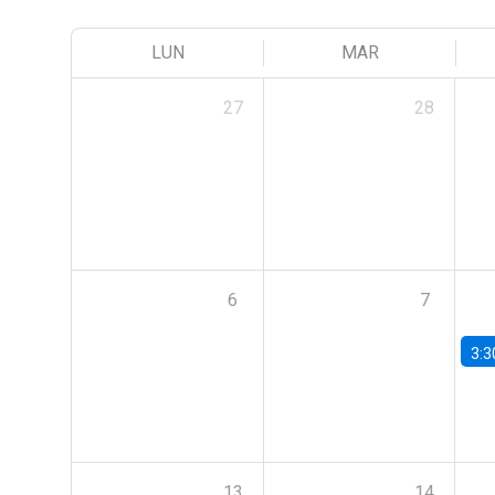
LUN
MAR
27
28
6
7
3:3
13
14