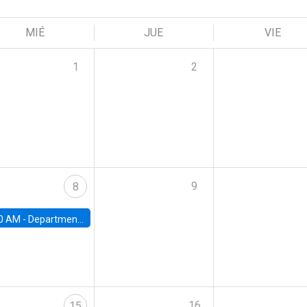
MIÉ
JUE
VIE
1
2
9
8
0 AM -
Department Seminar: James Robinson
16
15