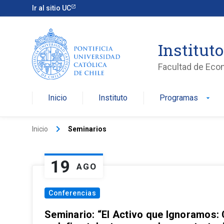
Ir al sitio UC
Institut
Facultad de Eco
Inicio
Instituto
Programas
arrow_drop_down
keyboard_arrow_right
Inicio
Seminarios
19
AGO
Conferencias
Seminario: “El Activo que Ignoramos: