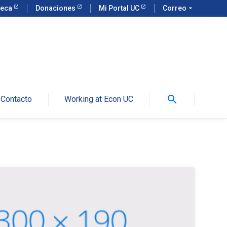
teca
Donaciones
Mi Portal UC
Correo
arrow_drop_down
search
Contacto
Working at Econ UC