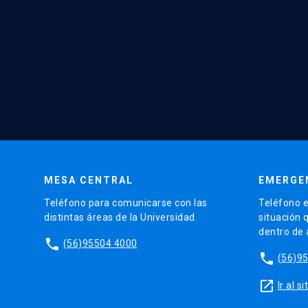
MESA CENTRAL
EMERGE
Teléfono para comunicarse con las
Teléfono e
distintas áreas de la Universidad.
situación 
dentro de
phone
(56)95504 4000
phone
(56)9
launch
Ir al 