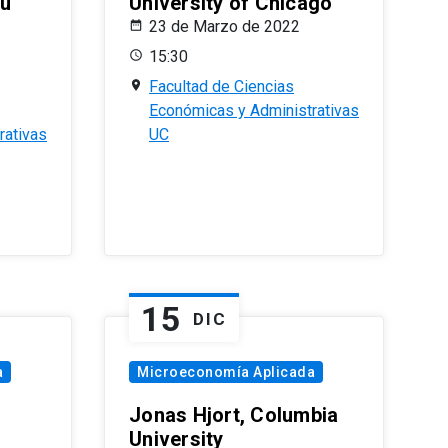
eu
University of Chicago
23 de Marzo de 2022
15:30
Facultad de Ciencias
Económicas y Administrativas
rativas
UC
15
DIC
a
Microeconomía Aplicada
Jonas Hjort, Columbia
University