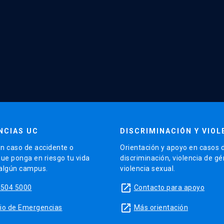
NCIAS UC
DISCRIMINACIÓN Y VIOL
n caso de accidente o
Orientación y apoyo en casos 
que ponga en riesgo tu vida
discriminación, violencia de g
 algún campus.
violencia sexual.
launch
5504 5000
Contacto para apoyo
launch
sitio de Emergencias
Más orientación