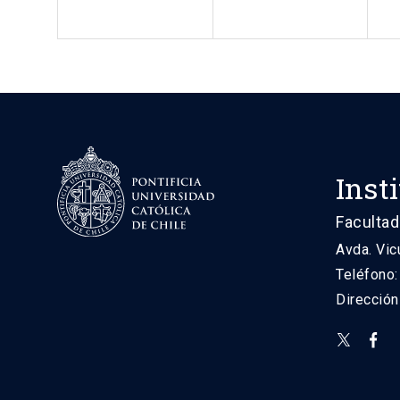
Inst
Facultad
Avda. Vic
Teléfono
Direcció