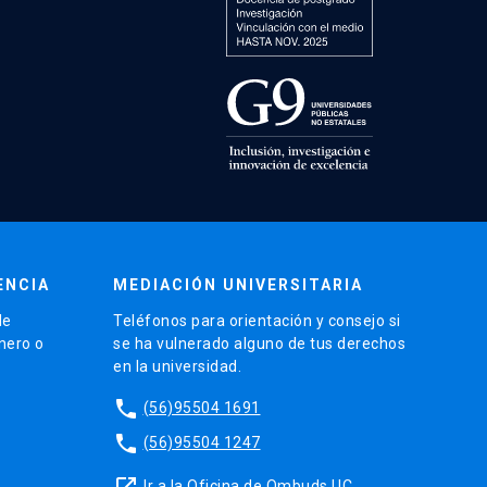
ENCIA
MEDIACIÓN UNIVERSITARIA
de
Teléfonos para orientación y consejo si
énero o
se ha vulnerado alguno de tus derechos
en la universidad.
phone
(56)95504 1691
phone
(56)95504 1247
launch
Ir a la Oficina de Ombuds UC