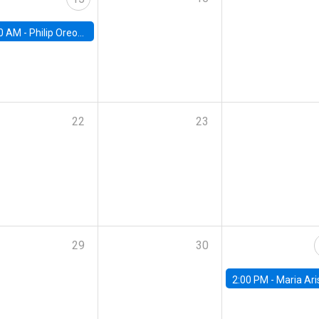
0 AM -
Philip Oreopolous, University of Toronto
22
23
29
30
2:00 PM -
Maria Aristizabal-Ramirez, FED