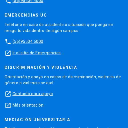
phone
(56)95504 4000
EMERGENCIAS UC
Teléfono en caso de accidente o situación que ponga en
riesgo tu vida dentro de algún campus.
phone
(56)95504 5000
launch
Ir al sitio de Emergencias
DISCRIMINACIÓN Y VIOLENCIA
Orientación y apoyo en casos de discriminación, violencia de
género o violencia sexual.
launch
Contacto para apoyo
launch
Más orientación
MEDIACIÓN UNIVERSITARIA