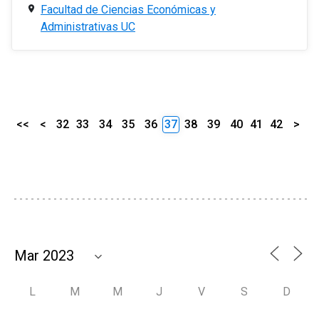
Facultad de Ciencias Económicas y
Administrativas UC
<<
<
32
33
34
35
36
37
38
39
40
41
42
>
L
M
M
J
V
S
D