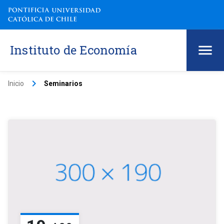
Instituto de Economía
keyboard_arrow_right
Inicio
Seminarios