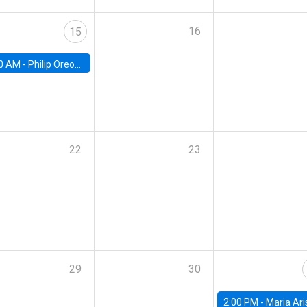
16
15
0 AM -
Philip Oreopolous, University of Toronto
22
23
29
30
2:00 PM -
Maria Aristizabal-Ramirez, FED