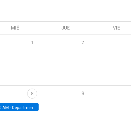
MIÉ
JUE
VIE
1
2
9
8
0 AM -
Department Seminar: James Robinson