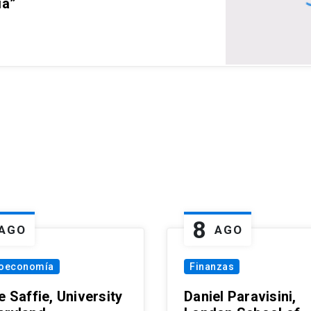
ia”
8
AGO
AGO
oeconomía
Finanzas
e Saffie, University
Daniel Paravisini,