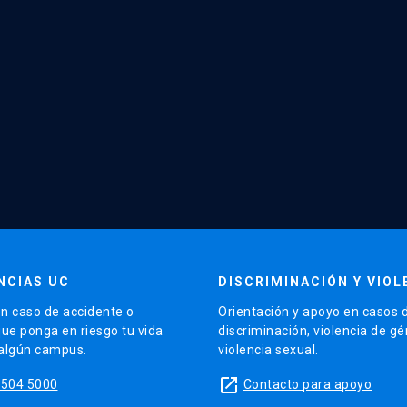
NCIAS UC
DISCRIMINACIÓN Y VIOL
n caso de accidente o
Orientación y apoyo en casos 
que ponga en riesgo tu vida
discriminación, violencia de g
 algún campus.
violencia sexual.
launch
5504 5000
Contacto para apoyo