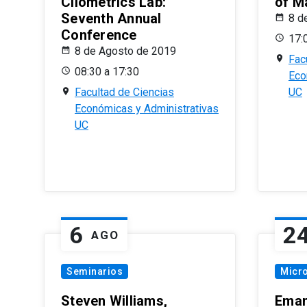
Cliometrics Lab:
of M
Seventh Annual
8 d
Conference
17:
8 de Agosto de 2019
Fac
08:30 a 17:30
Eco
Facultad de Ciencias
UC
Económicas y Administrativas
UC
6
2
AGO
Seminarios
Micr
Steven Williams,
Eman