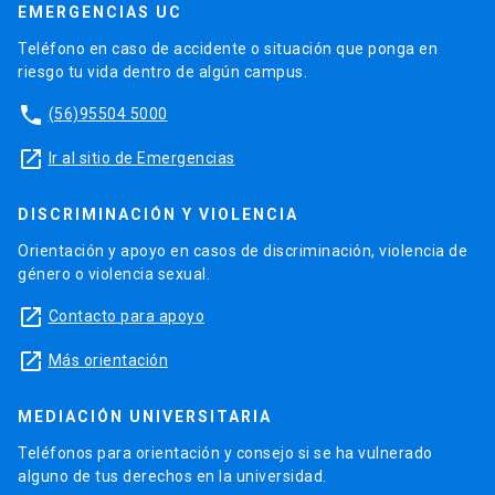
EMERGENCIAS UC
Teléfono en caso de accidente o situación que ponga en
riesgo tu vida dentro de algún campus.
phone
(56)95504 5000
launch
Ir al sitio de Emergencias
DISCRIMINACIÓN Y VIOLENCIA
Orientación y apoyo en casos de discriminación, violencia de
género o violencia sexual.
launch
Contacto para apoyo
launch
Más orientación
MEDIACIÓN UNIVERSITARIA
Teléfonos para orientación y consejo si se ha vulnerado
alguno de tus derechos en la universidad.