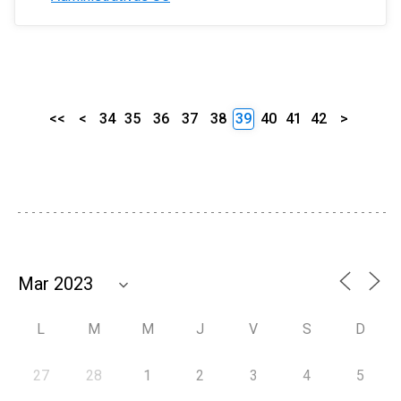
<<
<
34
35
36
37
38
39
40
41
42
>
L
M
M
J
V
S
D
27
28
1
2
3
4
5