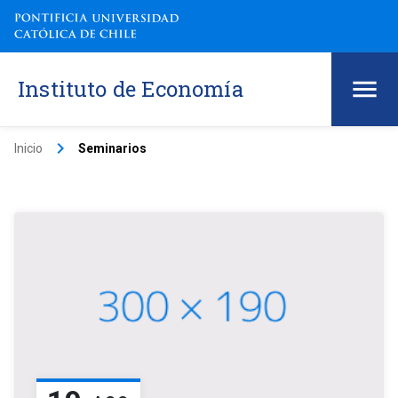
Instituto de Economía
keyboard_arrow_right
Inicio
Seminarios