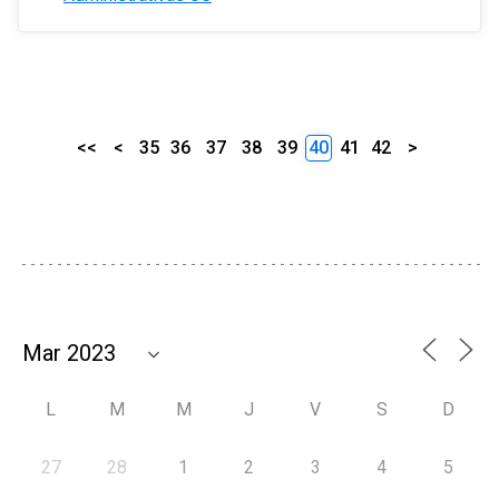
<<
<
35
36
37
38
39
40
41
42
>
L
M
M
J
V
S
D
27
28
1
2
3
4
5