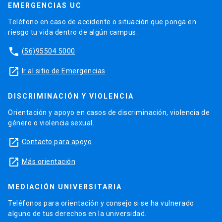
EMERGENCIAS UC
Teléfono en caso de accidente o situación que ponga en
riesgo tu vida dentro de algún campus.
phone
(56)95504 5000
launch
Ir al sitio de Emergencias
DISCRIMINACIÓN Y VIOLENCIA
Orientación y apoyo en casos de discriminación, violencia de
género o violencia sexual.
launch
Contacto para apoyo
launch
Más orientación
MEDIACIÓN UNIVERSITARIA
Teléfonos para orientación y consejo si se ha vulnerado
alguno de tus derechos en la universidad.