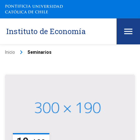
Instituto de Economía
keyboard_arrow_right
Inicio
Seminarios