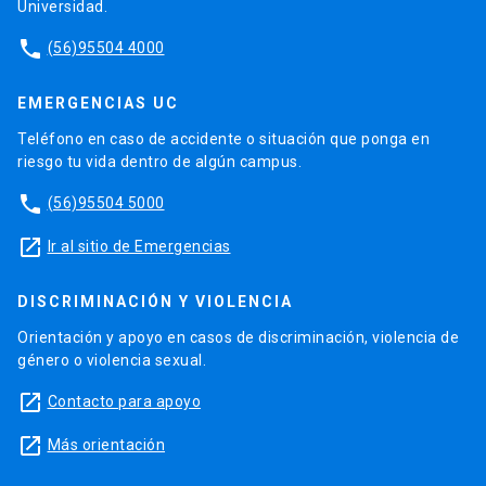
Universidad.
phone
(56)95504 4000
EMERGENCIAS UC
Teléfono en caso de accidente o situación que ponga en
riesgo tu vida dentro de algún campus.
phone
(56)95504 5000
launch
Ir al sitio de Emergencias
DISCRIMINACIÓN Y VIOLENCIA
Orientación y apoyo en casos de discriminación, violencia de
género o violencia sexual.
launch
Contacto para apoyo
launch
Más orientación