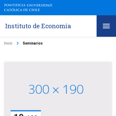
Instituto de Economía
keyboard_arrow_right
Inicio
Seminarios