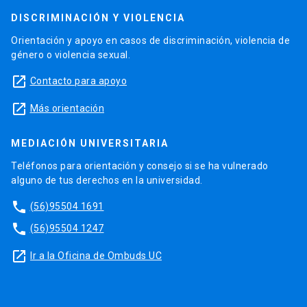
DISCRIMINACIÓN Y VIOLENCIA
Orientación y apoyo en casos de discriminación, violencia de
género o violencia sexual.
launch
Contacto para apoyo
launch
Más orientación
MEDIACIÓN UNIVERSITARIA
Teléfonos para orientación y consejo si se ha vulnerado
alguno de tus derechos en la universidad.
phone
(56)95504 1691
phone
(56)95504 1247
launch
Ir a la Oficina de Ombuds UC