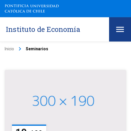
Instituto de Economía
keyboard_arrow_right
Inicio
Seminarios