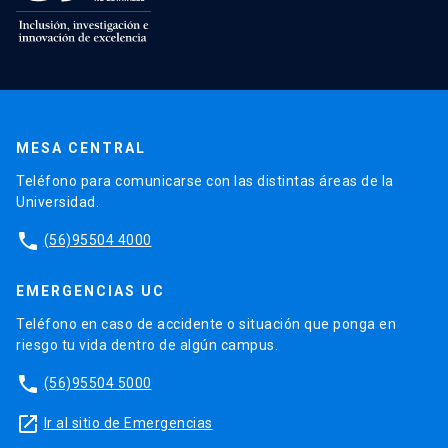
MESA CENTRAL
Teléfono para comunicarse con las distintas áreas de la
Universidad.
phone
(56)95504 4000
EMERGENCIAS UC
Teléfono en caso de accidente o situación que ponga en
riesgo tu vida dentro de algún campus.
phone
(56)95504 5000
launch
Ir al sitio de Emergencias