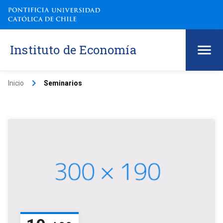
Instituto de Economía
keyboard_arrow_right
Inicio
Seminarios