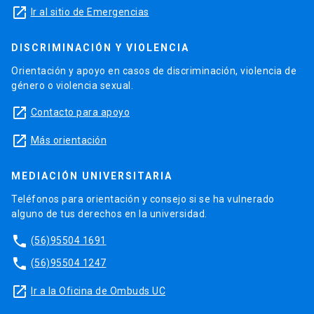
launch
Ir al sitio de Emergencias
DISCRIMINACIÓN Y VIOLENCIA
Orientación y apoyo en casos de discriminación, violencia de
género o violencia sexual.
launch
Contacto para apoyo
launch
Más orientación
MEDIACIÓN UNIVERSITARIA
Teléfonos para orientación y consejo si se ha vulnerado
alguno de tus derechos en la universidad.
phone
(56)95504 1691
phone
(56)95504 1247
launch
Ir a la Oficina de Ombuds UC