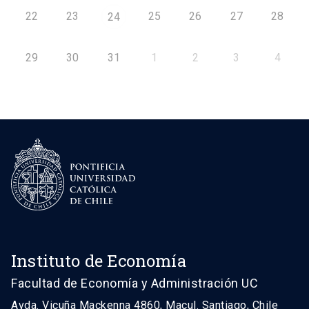
22
23
25
26
27
28
24
29
30
31
1
2
3
4
Instituto de Economía
Facultad de Economía y Administración UC
Avda. Vicuña Mackenna 4860, Macul. Santiago, Chile