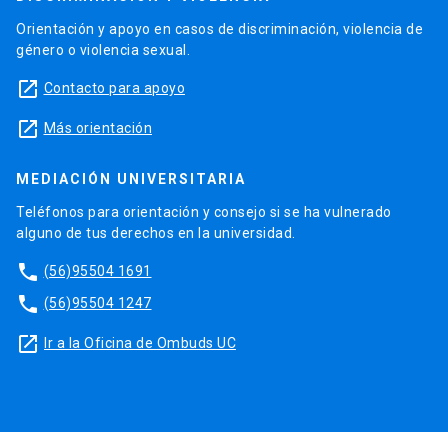
Orientación y apoyo en casos de discriminación, violencia de
género o violencia sexual.
launch
Contacto para apoyo
launch
Más orientación
MEDIACIÓN UNIVERSITARIA
Teléfonos para orientación y consejo si se ha vulnerado
alguno de tus derechos en la universidad.
phone
(56)95504 1691
phone
(56)95504 1247
launch
Ir a la Oficina de Ombuds UC