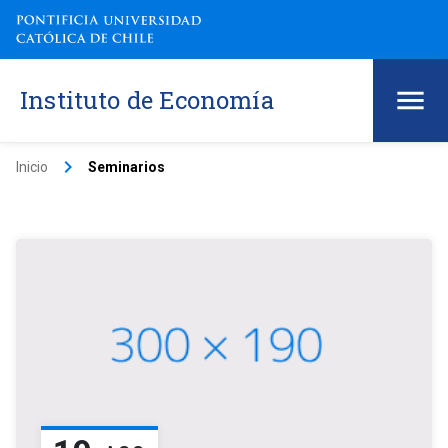
Instituto de Economía
keyboard_arrow_right
Inicio
Seminarios