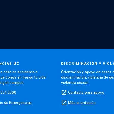
NCIAS UC
DISCRIMINACIÓN Y VIOL
n caso de accidente o
Orientación y apoyo en casos 
que ponga en riesgo tu vida
discriminación, violencia de g
 algún campus.
violencia sexual.
launch
5504 5000
Contacto para apoyo
launch
sitio de Emergencias
Más orientación