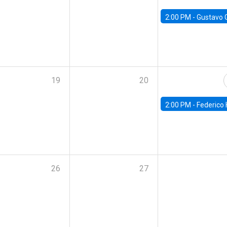
2:00 PM -
Gustavo González - Banco Central d
19
20
2:00 PM -
Federico Huneeus - Banco Central de C
26
27