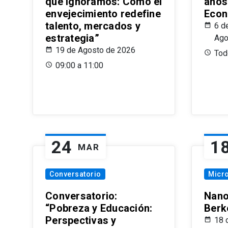
que Ignoramos: Cómo el
años
envejecimiento redefine
Econ
talento, mercados y
6 d
estrategia”
Ago
19 de Agosto de 2026
Todo
09:00 a 11:00
24
1
MAR
Conversatorio
Micr
Conversatorio:
Nano
“Pobreza y Educación:
Berk
Perspectivas y
18 