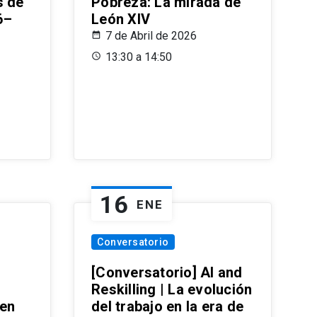
s de
Pobreza: La mirada de
6–
León XIV
7 de Abril de 2026
13:30 a 14:50
16
ENE
Conversatorio
[Conversatorio] AI and
Reskilling | La evolución
 en
del trabajo en la era de