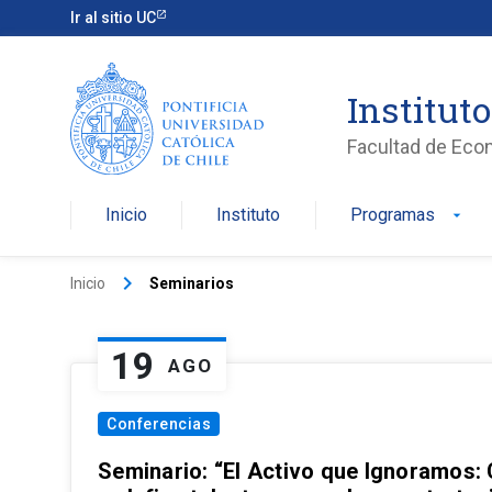
Ir al sitio UC
Institut
Facultad de Eco
Inicio
Instituto
Programas
arrow_drop_down
keyboard_arrow_right
Inicio
Seminarios
19
AGO
Conferencias
Seminario: “El Activo que Ignoramos: