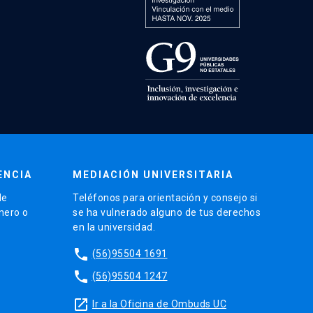
ENCIA
MEDIACIÓN UNIVERSITARIA
de
Teléfonos para orientación y consejo si
énero o
se ha vulnerado alguno de tus derechos
en la universidad.
phone
(56)95504 1691
phone
(56)95504 1247
launch
Ir a la Oficina de Ombuds UC