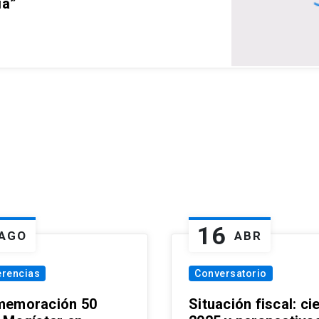
ia”
16
AGO
ABR
erencias
Conversatorio
emoración 50
Situación fiscal: ci