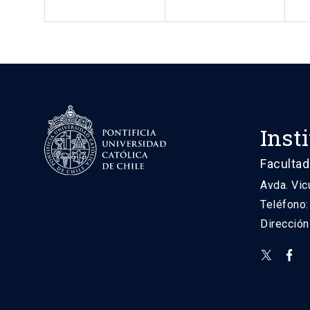
Inst
Facultad
Avda. Vic
Teléfono
Direcció