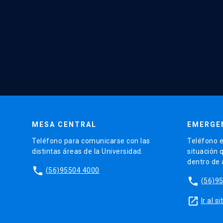
MESA CENTRAL
EMERGE
Teléfono para comunicarse con las
Teléfono e
distintas áreas de la Universidad.
situación 
dentro de
phone
(56)95504 4000
phone
(56)9
launch
Ir al 