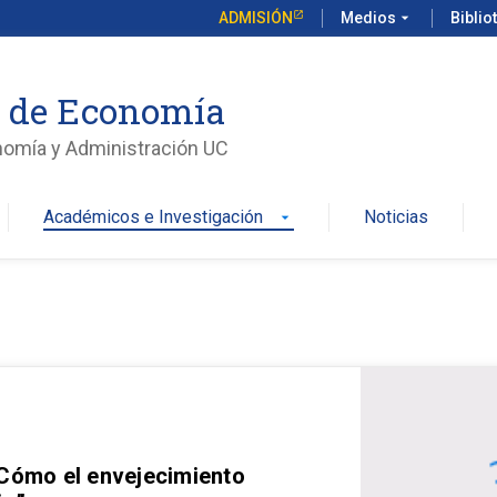
ADMISIÓN
Medios
arrow_drop_down
Biblio
o de Economía
nomía y Administración UC
Académicos e Investigación
Noticias
arrow_drop_down
 Cómo el envejecimiento