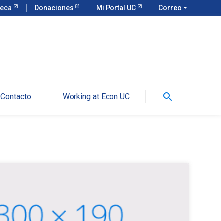
teca
Donaciones
Mi Portal UC
Correo
arrow_drop_down
search
Contacto
Working at Econ UC