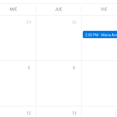
MIÉ
JUE
VIE
29
30
2:00 PM -
Maria Aristizabal-Ramirez, FED
5
6
12
13