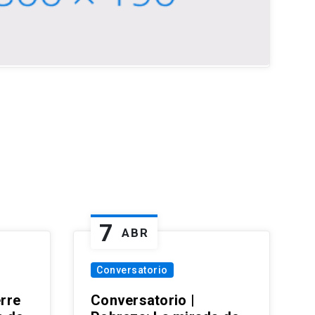
7
ABR
Conversatorio
erre
Conversatorio |