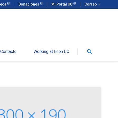
teca
Donaciones
Mi Portal UC
Correo
arrow_drop_down
search
Contacto
Working at Econ UC