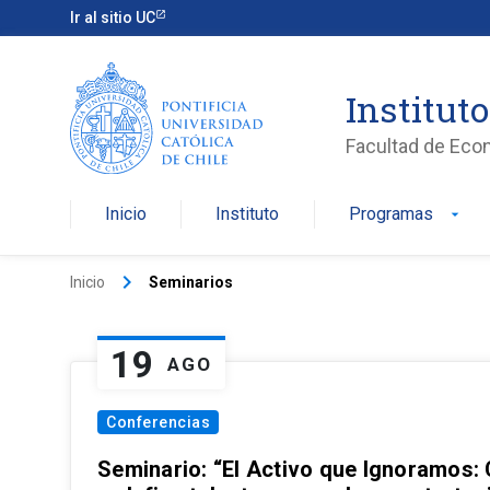
Ir al sitio UC
Institut
Facultad de Eco
Inicio
Instituto
Programas
arrow_drop_down
keyboard_arrow_right
Inicio
Seminarios
19
AGO
Conferencias
Seminario: “El Activo que Ignoramos: