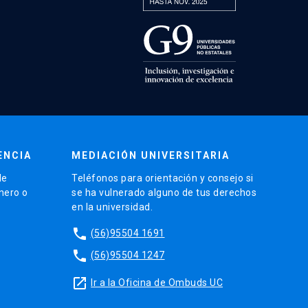
ENCIA
MEDIACIÓN UNIVERSITARIA
de
Teléfonos para orientación y consejo si
énero o
se ha vulnerado alguno de tus derechos
en la universidad.
phone
(56)95504 1691
phone
(56)95504 1247
launch
Ir a la Oficina de Ombuds UC