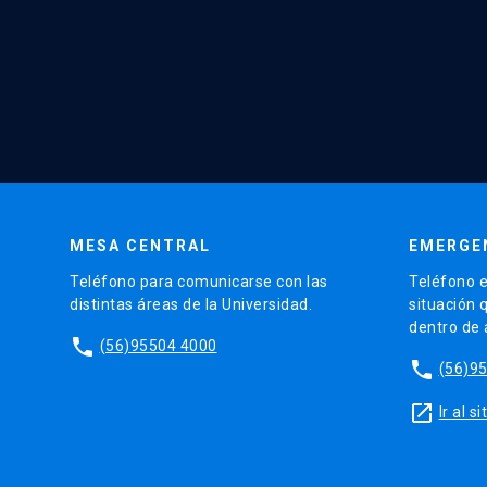
MESA CENTRAL
EMERGE
Teléfono para comunicarse con las
Teléfono e
distintas áreas de la Universidad.
situación 
dentro de
phone
(56)95504 4000
phone
(56)9
launch
Ir al 