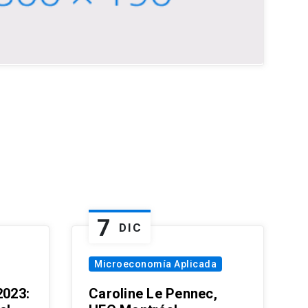
7
DIC
Microeconomía Aplicada
023:
Caroline Le Pennec,