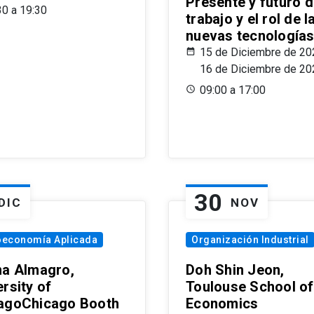
Presente y futuro d
30 a 19:30
trabajo y el rol de l
nuevas tecnología
15 de Diciembre de 20
16 de Diciembre de 20
09:00 a 17:00
30
DIC
NOV
oeconomía Aplicada
Organización Industrial
na Almagro,
Doh Shin Jeon,
rsity of
Toulouse School of
agoChicago Booth
Economics