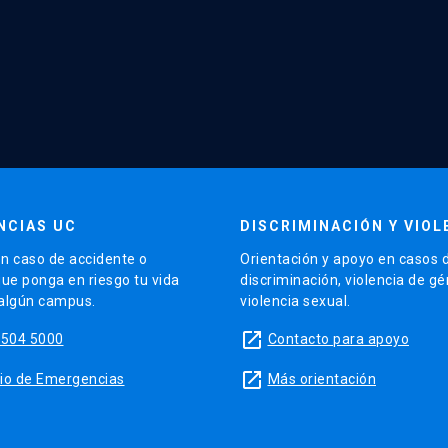
NCIAS UC
DISCRIMINACIÓN Y VIOL
n caso de accidente o
Orientación y apoyo en casos 
que ponga en riesgo tu vida
discriminación, violencia de g
 algún campus.
violencia sexual.
launch
5504 5000
Contacto para apoyo
launch
sitio de Emergencias
Más orientación