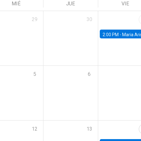
MIÉ
JUE
VIE
29
30
2:00 PM -
Maria Aristizabal-Ramirez, FED
5
6
12
13