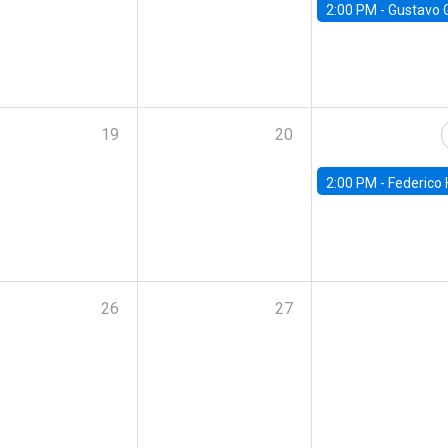
2:00 PM -
Gustavo González - Banco Central d
19
20
2:00 PM -
Federico Huneeus - Banco Central de C
26
27