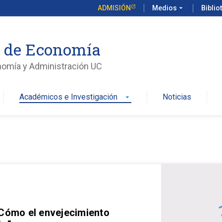
ADMISIÓN
Medios
arrow_drop_down
Biblio
o de Economía
nomía y Administración UC
Académicos e Investigación
Noticias
arrow_drop_down
 Cómo el envejecimiento