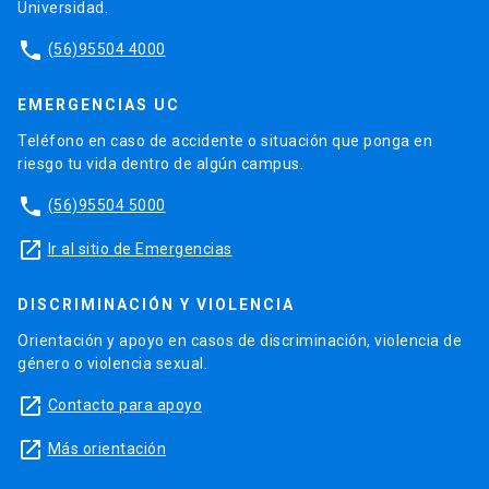
Universidad.
phone
(56)95504 4000
EMERGENCIAS UC
Teléfono en caso de accidente o situación que ponga en
riesgo tu vida dentro de algún campus.
phone
(56)95504 5000
launch
Ir al sitio de Emergencias
DISCRIMINACIÓN Y VIOLENCIA
Orientación y apoyo en casos de discriminación, violencia de
género o violencia sexual.
launch
Contacto para apoyo
launch
Más orientación