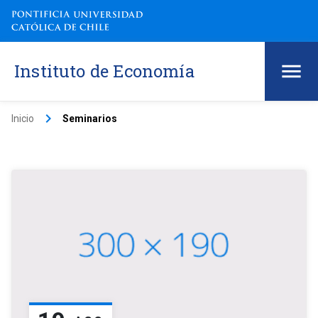
Instituto de Economía
keyboard_arrow_right
Inicio
Seminarios