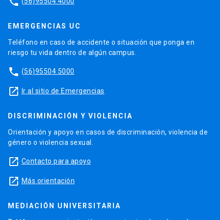
phone
(56)95504 4000
EMERGENCIAS UC
Teléfono en caso de accidente o situación que ponga en
riesgo tu vida dentro de algún campus.
phone
(56)95504 5000
launch
Ir al sitio de Emergencias
DISCRIMINACIÓN Y VIOLENCIA
Orientación y apoyo en casos de discriminación, violencia de
género o violencia sexual.
launch
Contacto para apoyo
launch
Más orientación
MEDIACIÓN UNIVERSITARIA