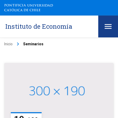
Instituto de Economía
keyboard_arrow_right
Inicio
Seminarios