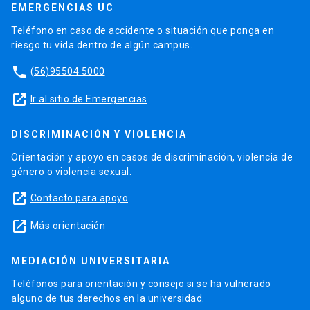
EMERGENCIAS UC
Teléfono en caso de accidente o situación que ponga en
riesgo tu vida dentro de algún campus.
phone
(56)95504 5000
launch
Ir al sitio de Emergencias
DISCRIMINACIÓN Y VIOLENCIA
Orientación y apoyo en casos de discriminación, violencia de
género o violencia sexual.
launch
Contacto para apoyo
launch
Más orientación
MEDIACIÓN UNIVERSITARIA
Teléfonos para orientación y consejo si se ha vulnerado
alguno de tus derechos en la universidad.