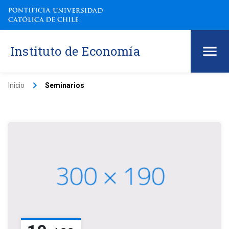
Instituto de Economía
keyboard_arrow_right
Inicio
Seminarios