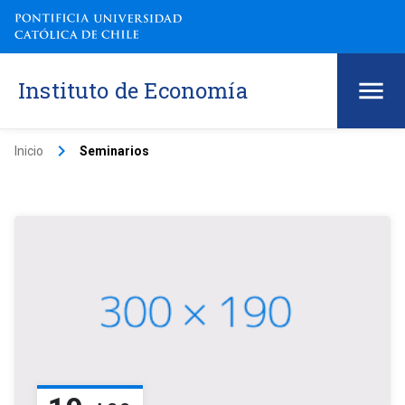
Instituto de Economía
keyboard_arrow_right
Inicio
Seminarios