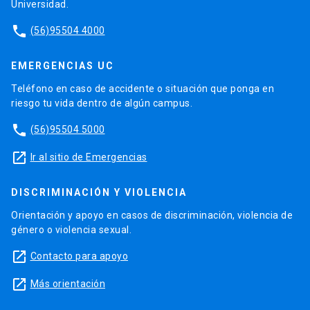
Universidad.
phone
(56)95504 4000
EMERGENCIAS UC
Teléfono en caso de accidente o situación que ponga en
riesgo tu vida dentro de algún campus.
phone
(56)95504 5000
launch
Ir al sitio de Emergencias
DISCRIMINACIÓN Y VIOLENCIA
Orientación y apoyo en casos de discriminación, violencia de
género o violencia sexual.
launch
Contacto para apoyo
launch
Más orientación