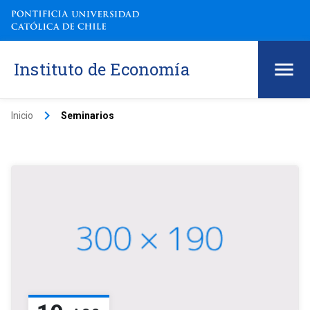
Instituto de Economía
keyboard_arrow_right
Inicio
Seminarios