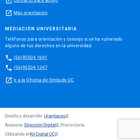
launch
Contacto para apoyo
launch
Más orientación
MEDIACIÓN UNIVERSITARIA
Teléfonos para orientación y consejo si se ha vulnerado
alguno de tus derechos en la universidad.
phone
(56)95504 1691
phone
(56)95504 1247
launch
Ir a la Oficina de Ombuds UC
Diseño y desarrollo:
Urantiacos
Asesoría:
Dirección Digital
, Prorrectoría
Utilizando el
Kit Digital UC