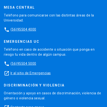
MESA CENTRAL
Teléfono para comunicarse con las distintas áreas de la
Universidad.
phone
(56)95504 4000
EMERGENCIAS UC
Teléfono en caso de accidente o situación que ponga en
riesgo tu vida dentro de algún campus.
phone
(56)95504 5000
launch
Ir al sitio de Emergencias
DISCRIMINACIÓN Y VIOLENCIA
Orientación y apoyo en casos de discriminación, violencia de
género o violencia sexual.